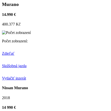
Murano
14.990 €
400.377 Kč
Počet zobrazení:
Zdieľať
Skúšobná jazda
Vytlačiť inzerát
Nissan Murano
2018
14 990 €