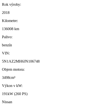
Rok výroby:
2018
Kilometre:
136008 km
Palivo:
benzín
VIN:
5N1AZ2MH6JN106748
Objem motora:
3498cm³
Výkon v kW:
191kW (260 PS)
Nissan