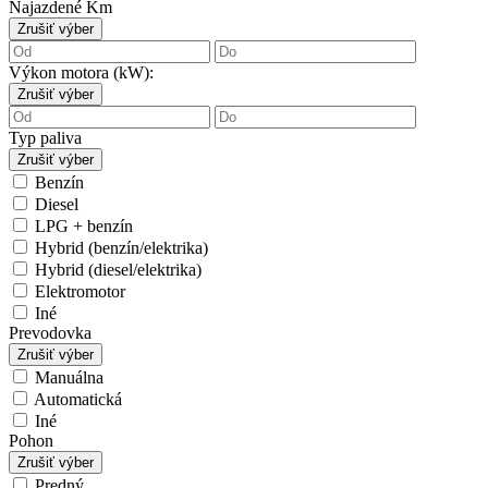
Najazdené Km
Zrušiť výber
Výkon motora (kW):
Zrušiť výber
Typ paliva
Zrušiť výber
Benzín
Diesel
LPG + benzín
Hybrid (benzín/elektrika)
Hybrid (diesel/elektrika)
Elektromotor
Iné
Prevodovka
Zrušiť výber
Manuálna
Automatická
Iné
Pohon
Zrušiť výber
Predný