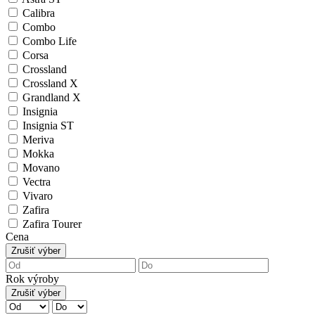
Calibra
Combo
Combo Life
Corsa
Crossland
Crossland X
Grandland X
Insignia
Insignia ST
Meriva
Mokka
Movano
Vectra
Vivaro
Zafira
Zafira Tourer
Cena
Zrušiť výber
Rok výroby
Zrušiť výber