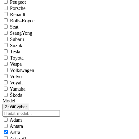
Peugeot
Porsche
Renault
Rolls-Royce
Seat
SsangYong
Subaru
Suzuki
Tesla
Toyota
Vespa
Volkswagen
Volvo
Voyah
Yamaha
Škoda
Model
Zrušiť výber
Adam
Antara
Astra
Astra ST