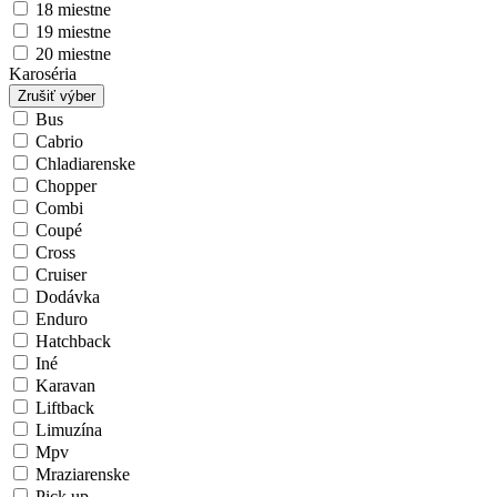
18 miestne
19 miestne
20 miestne
Karoséria
Zrušiť výber
Bus
Cabrio
Chladiarenske
Chopper
Combi
Coupé
Cross
Cruiser
Dodávka
Enduro
Hatchback
Iné
Karavan
Liftback
Limuzína
Mpv
Mraziarenske
Pick up