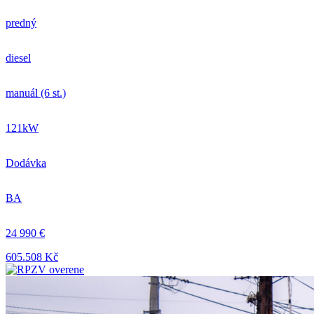
predný
diesel
manuál (6 st.)
121kW
Dodávka
BA
24 990 €
605.508 Kč