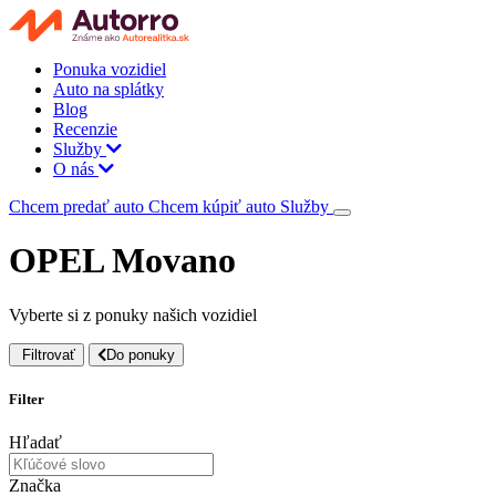
Ponuka vozidiel
Auto na splátky
Blog
Recenzie
Služby
O nás
Chcem predať auto
Chcem kúpiť auto
Služby
OPEL Movano
Vyberte si z ponuky našich vozidiel
Filtrovať
Do ponuky
Filter
Hľadať
Značka