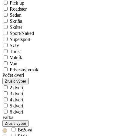
Pick up
Roadster
Sedan
Skriňa
Skúter
Sport/Naked
Supersport
SUV
Turist
Valník
Van
Prívesný vozík
Počet dverí
Zrušiť výber
2 dverí
3 dverí
4 dverí
5 dverí
6 dverí
Farba
Zrušiť výber
Béžová