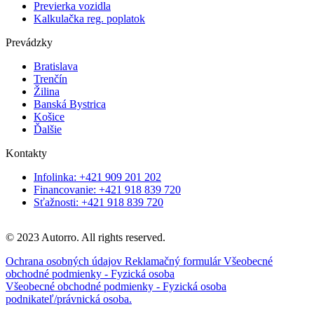
Previerka vozidla
Kalkulačka reg. poplatok
Prevádzky
Bratislava
Trenčín
Žilina
Banská Bystrica
Košice
Ďalšie
Kontakty
Infolinka: +421 909 201 202
Financovanie: +421 918 839 720
Sťažnosti: +421 918 839 720
© 2023 Autorro. All rights reserved.
Ochrana osobných údajov
Reklamačný formulár
Všeobecné
obchodné podmienky - Fyzická osoba
Všeobecné obchodné podmienky - Fyzická osoba
podnikateľ/právnická osoba.