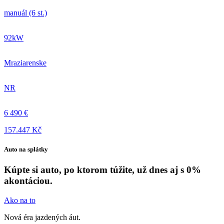
manuál (6 st.)
92kW
Mraziarenske
NR
6 490 €
157.447 Kč
Auto na splátky
Kúpte si auto, po ktorom túžite, už dnes aj s 0%
akontáciou.
Ako na to
Nová éra jazdených áut.