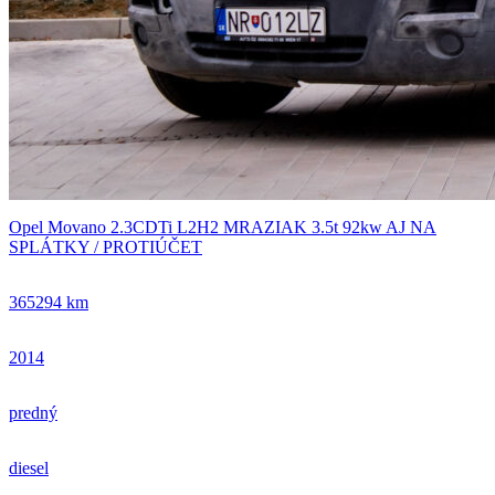
Opel Movano 2.3CDTi L2H2 MRAZIAK 3.5t 92kw AJ NA
SPLÁTKY / PROTIÚČET
365294 km
2014
predný
diesel