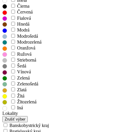
Biela
Čierna
Červená
Fialová
Hnedá
Modrá
Modrošedá
Modrozelená
Oranžová
Ružová
Strieborná
Šedá
Vínová
Zelená
Zelenošedá
Zlatá
Žltá
Žltozelená
Iná
Lokality
Zrušiť výber
Banskobystrický kraj
Bratislavský kraj