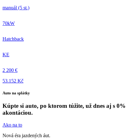
manuál (5 st.)
70kW
Hatchback
KE
2 200 €
53.152 Kč
Auto na splátky
Kúpte si auto, po ktorom túžite, už dnes aj s 0%
akontáciou.
Ako na to
Nová éra jazdených áut.