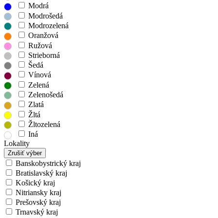
Modrá
Modrošedá
Modrozelená
Oranžová
Ružová
Strieborná
Šedá
Vínová
Zelená
Zelenošedá
Zlatá
Žltá
Žltozelená
Iná
Lokality
Zrušiť výber
Banskobystrický kraj
Bratislavský kraj
Košický kraj
Nitriansky kraj
Prešovský kraj
Trnavský kraj