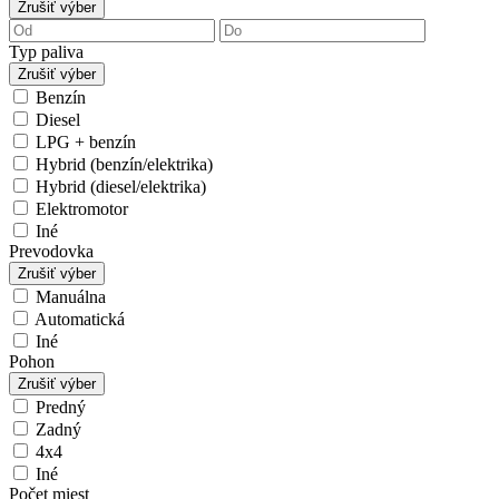
Zrušiť výber
Typ paliva
Zrušiť výber
Benzín
Diesel
LPG + benzín
Hybrid (benzín/elektrika)
Hybrid (diesel/elektrika)
Elektromotor
Iné
Prevodovka
Zrušiť výber
Manuálna
Automatická
Iné
Pohon
Zrušiť výber
Predný
Zadný
4x4
Iné
Počet miest