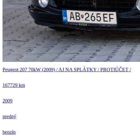
Peugeot 207 70kW (2009) / AJ NA SPLÁTKY / PROTIÚČET /
167729 km
2009
predný
benzín