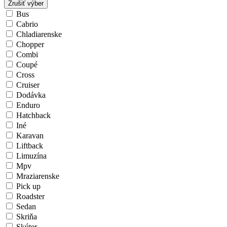
Zrušiť výber
Bus
Cabrio
Chladiarenske
Chopper
Combi
Coupé
Cross
Cruiser
Dodávka
Enduro
Hatchback
Iné
Karavan
Liftback
Limuzína
Mpv
Mraziarenske
Pick up
Roadster
Sedan
Skriňa
Skúter