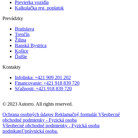
Previerka vozidla
Kalkulačka reg. poplatok
Prevádzky
Bratislava
Trenčín
Žilina
Banská Bystrica
Košice
Ďalšie
Kontakty
Infolinka: +421 909 201 202
Financovanie: +421 918 839 720
Sťažnosti: +421 918 839 720
© 2023 Autorro. All rights reserved.
Ochrana osobných údajov
Reklamačný formulár
Všeobecné
obchodné podmienky - Fyzická osoba
Všeobecné obchodné podmienky - Fyzická osoba
podnikateľ/právnická osoba.