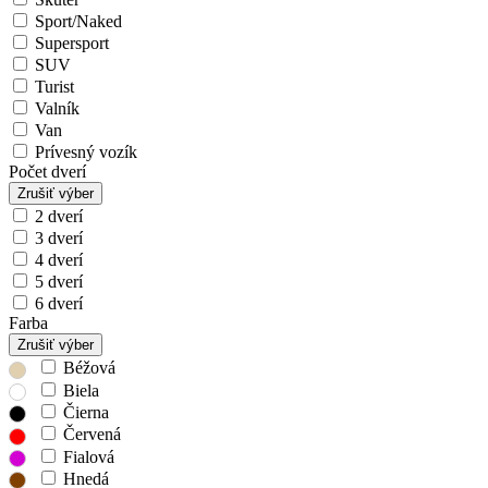
Sport/Naked
Supersport
SUV
Turist
Valník
Van
Prívesný vozík
Počet dverí
Zrušiť výber
2 dverí
3 dverí
4 dverí
5 dverí
6 dverí
Farba
Zrušiť výber
Béžová
Biela
Čierna
Červená
Fialová
Hnedá