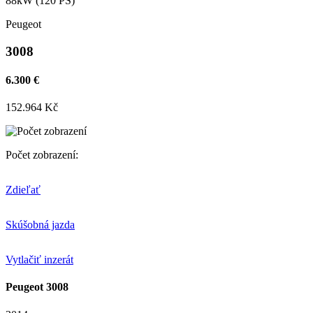
88kW (120 PS)
Peugeot
3008
6.300 €
152.964 Kč
Počet zobrazení:
Zdieľať
Skúšobná jazda
Vytlačiť inzerát
Peugeot 3008