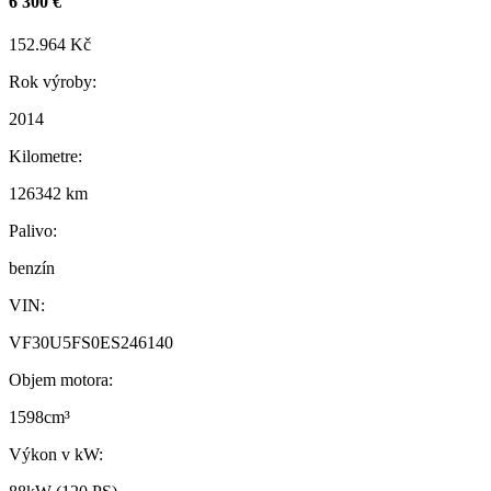
6 300 €
152.964 Kč
Rok výroby:
2014
Kilometre:
126342 km
Palivo:
benzín
VIN:
VF30U5FS0ES246140
Objem motora:
1598cm³
Výkon v kW: