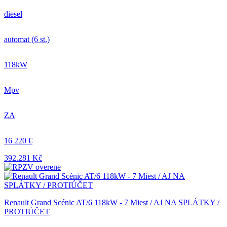
diesel
automat (6 st.)
118kW
Mpv
ZA
16 220 €
392.281 Kč
Renault Grand Scénic AT/6 118kW - 7 Miest / AJ NA SPLÁTKY /
PROTIÚČET