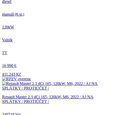
diesel
manuál (6 st.)
120kW
Valník
TT
16 990 €
411.243 Kč
Renault Master 2.3 dCi 165, 120kW, M6, 2022 / AJ NA
SPLÁTKY / PROTIÚČET /
240718 km