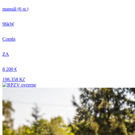
manuál (6 st.)
96kW
Combi
ZA
8 200 €
198.358 Kč