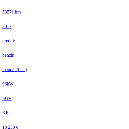
53571 km
2017
predný
benzín
manuál (6 st.)
96kW
SUV
KE
13 230 €