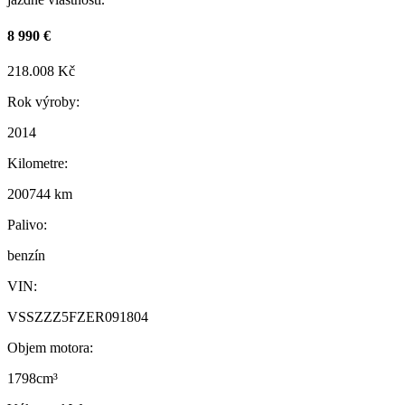
8 990 €
218.008 Kč
Rok výroby:
2014
Kilometre:
200744 km
Palivo:
benzín
VIN:
VSSZZZ5FZER091804
Objem motora:
1798cm³