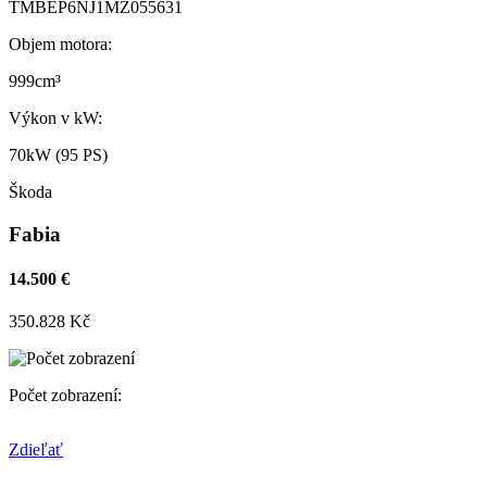
TMBEP6NJ1MZ055631
Objem motora:
999cm³
Výkon v kW:
70kW (95 PS)
Škoda
Fabia
14.500 €
350.828 Kč
Počet zobrazení:
Zdieľať