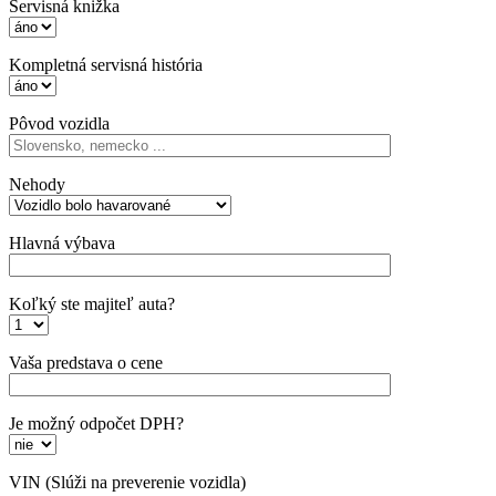
Servisná knižka
Kompletná servisná história
Pôvod vozidla
Nehody
Hlavná výbava
Koľký ste majiteľ auta?
Vaša predstava o cene
Je možný odpočet DPH?
VIN
(Slúži na preverenie vozidla)