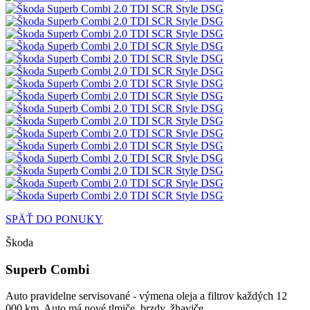
SPÄŤ DO PONUKY
Škoda
Superb Combi
Auto pravidelne servisované - výmena oleja a filtrov každých 12
000 km. Auto má nové tlmiče, brzdy, žhaviče.