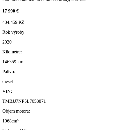
17 990 €
434.459 Kč
Rok výroby:
2020
Kilometre:
146359 km
Palivo:
diesel
VIN:
TMBJJ7NP5L7053871
Objem motora:
1968cm³