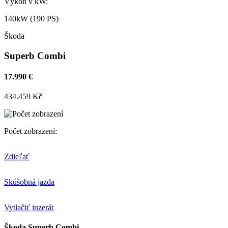
Výkon v kW:
140kW (190 PS)
Škoda
Superb Combi
17.990 €
434.459 Kč
Počet zobrazení:
Zdieľať
Skúšobná jazda
Vytlačiť inzerát
Škoda Superb Combi