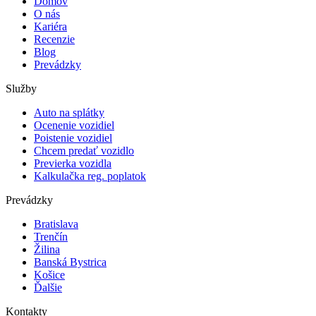
Domov
O nás
Kariéra
Recenzie
Blog
Prevádzky
Služby
Auto na splátky
Ocenenie vozidiel
Poistenie vozidiel
Chcem predať vozidlo
Previerka vozidla
Kalkulačka reg. poplatok
Prevádzky
Bratislava
Trenčín
Žilina
Banská Bystrica
Košice
Ďalšie
Kontakty