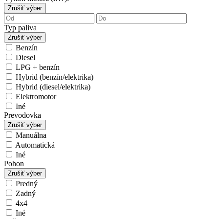
Zrušiť výber
Typ paliva
Zrušiť výber
Benzín
Diesel
LPG + benzín
Hybrid (benzín/elektrika)
Hybrid (diesel/elektrika)
Elektromotor
Iné
Prevodovka
Zrušiť výber
Manuálna
Automatická
Iné
Pohon
Zrušiť výber
Predný
Zadný
4x4
Iné