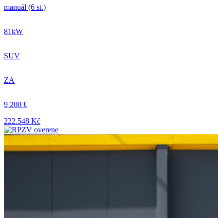
manuál (6 st.)
81kW
SUV
ZA
9 200 €
222.548 Kč