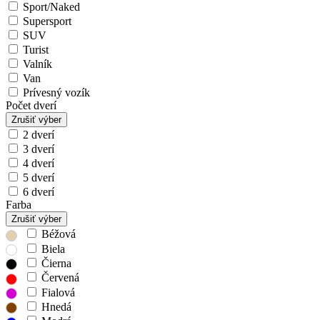
Sport/Naked
Supersport
SUV
Turist
Valník
Van
Prívesný vozík
Počet dverí
Zrušiť výber
2 dverí
3 dverí
4 dverí
5 dverí
6 dverí
Farba
Zrušiť výber
Béžová
Biela
Čierna
Červená
Fialová
Hnedá