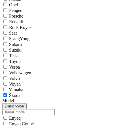
Opel
Peugeot
Porsche
Renault
Rolls-Royce
Seat
SsangYong
Subaru
Suzuki
Tesla
Toyota
Vespa
Volkswagen
Volvo
Voyah
Yamaha
Škoda
Model
Zrušiť výber
Enyaq
Enyaq Coupé