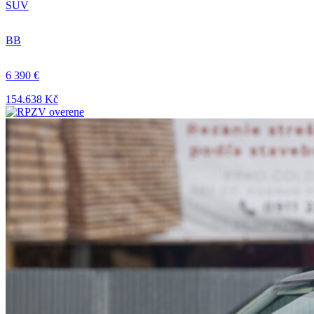
SUV
BB
6 390 €
154.638 Kč