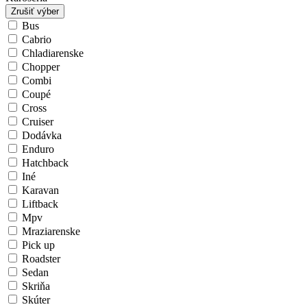
Zrušiť výber
Bus
Cabrio
Chladiarenske
Chopper
Combi
Coupé
Cross
Cruiser
Dodávka
Enduro
Hatchback
Iné
Karavan
Liftback
Mpv
Mraziarenske
Pick up
Roadster
Sedan
Skriňa
Skúter