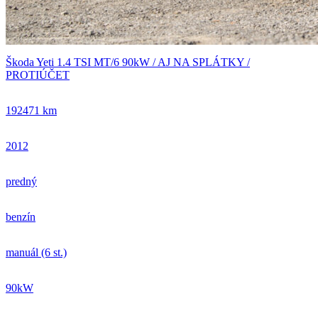
Škoda Yeti 1.4 TSI MT/6 90kW / AJ NA SPLÁTKY /
PROTIÚČET
192471 km
2012
predný
benzín
manuál (6 st.)
90kW