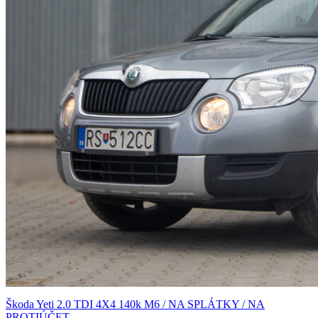
Škoda Yeti 2.0 TDI 4X4 140k M6 / NA SPLÁTKY / NA
PROTIÚČET