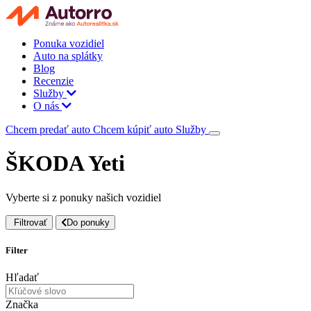
Ponuka vozidiel
Auto na splátky
Blog
Recenzie
Služby
O nás
Chcem predať auto
Chcem kúpiť auto
Služby
ŠKODA Yeti
Vyberte si z ponuky našich vozidiel
Filtrovať
Do ponuky
Filter
Hľadať
Značka