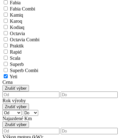
Fabia
Fabia Combi
Kamiq
Karoq
Kodiaq
Octavia
Octavia Combi
Praktik
Rapid
Scala
Superb
Superb Combi
Yeti
Cena
Zrušiť výber
Rok výroby
Zrušiť výber
Najazdené Km
Zrušiť výber
Výkon motora (kW):