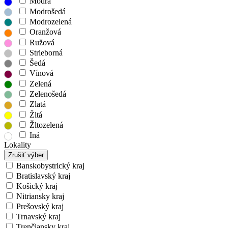
Modrá
Modrošedá
Modrozelená
Oranžová
Ružová
Strieborná
Šedá
Vínová
Zelená
Zelenošedá
Zlatá
Žltá
Žltozelená
Iná
Lokality
Zrušiť výber
Banskobystrický kraj
Bratislavský kraj
Košický kraj
Nitriansky kraj
Prešovský kraj
Trnavský kraj
Trenčiansky kraj