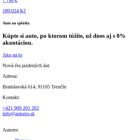
7 790 €
189.024 Kč
Auto na splátky
Kúpte si auto, po ktorom túžite, už dnes aj s 0%
akontáciou.
Ako na to
Nová éra jazdených áut.
Adresa:
Bratislavská 614, 91105 Trenčín
Kontakt:
+421 909 201 202
info@autorro.sk
Autorro