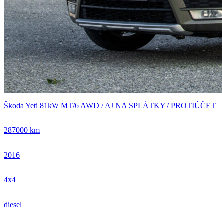
Škoda Yeti 81kW MT/6 AWD / AJ NA SPLÁTKY / PROTIÚČET
287000 km
2016
4x4
diesel