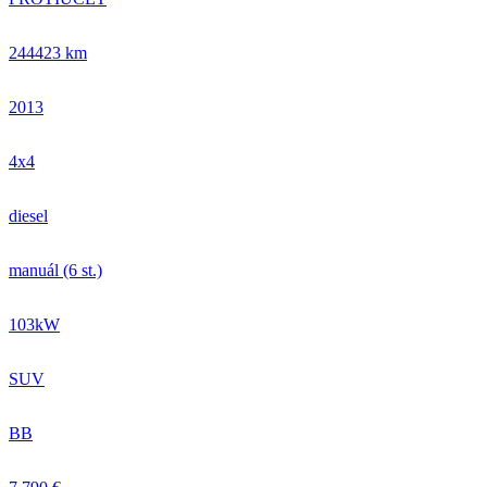
244423 km
2013
4x4
diesel
manuál (6 st.)
103kW
SUV
BB