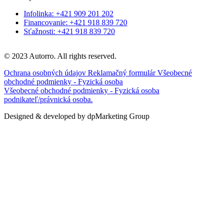
Infolinka: +421 909 201 202
Financovanie: +421 918 839 720
Sťažnosti: +421 918 839 720
© 2023 Autorro. All rights reserved.
Ochrana osobných údajov
Reklamačný formulár
Všeobecné
obchodné podmienky - Fyzická osoba
Všeobecné obchodné podmienky - Fyzická osoba
podnikateľ/právnická osoba.
Designed & developed by dpMarketing Group