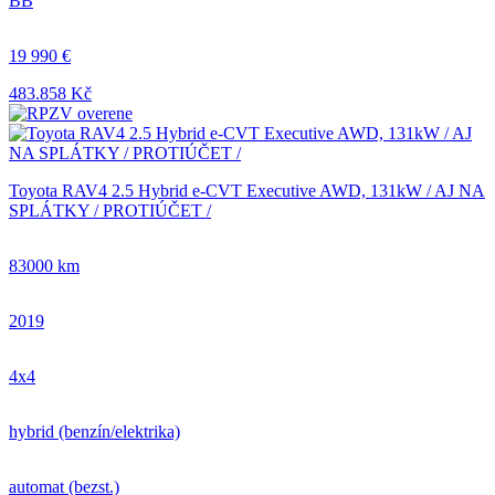
BB
19 990 €
483.858 Kč
Toyota RAV4 2.5 Hybrid e-CVT Executive AWD, 131kW / AJ NA
SPLÁTKY / PROTIÚČET /
83000 km
2019
4x4
hybrid (benzín/elektrika)
automat (bezst.)