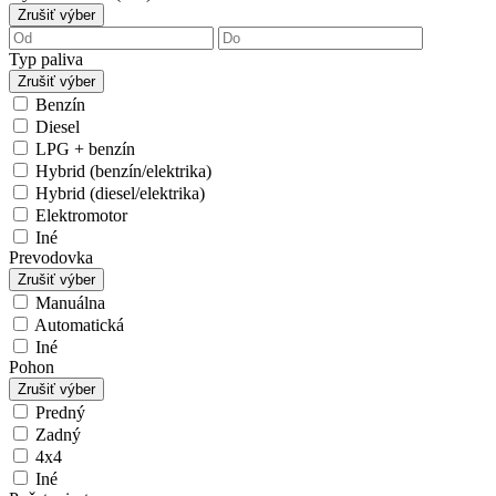
Zrušiť výber
Typ paliva
Zrušiť výber
Benzín
Diesel
LPG + benzín
Hybrid (benzín/elektrika)
Hybrid (diesel/elektrika)
Elektromotor
Iné
Prevodovka
Zrušiť výber
Manuálna
Automatická
Iné
Pohon
Zrušiť výber
Predný
Zadný
4x4
Iné