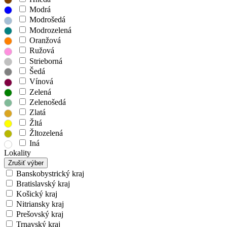
Modrá
Modrošedá
Modrozelená
Oranžová
Ružová
Strieborná
Šedá
Vínová
Zelená
Zelenošedá
Zlatá
Žltá
Žltozelená
Iná
Lokality
Zrušiť výber
Banskobystrický kraj
Bratislavský kraj
Košický kraj
Nitriansky kraj
Prešovský kraj
Trnavský kraj