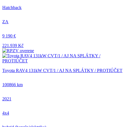
Hatchback
ZA
9 190 €
221.939 Kč
Toyota RAV4 131kW CVT/1 / AJ NA SPLÁTKY / PROTIÚČET
100866 km
2021
4x4