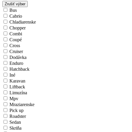
Zrušiť výber
Bus
Cabrio
Chladiarenske
Chopper
Combi
Coupé
Cross
Cruiser
Dodávka
Enduro
Hatchback
Iné
Karavan
Liftback
Limuzína
Mpv
Mraziarenske
Pick up
Roadster
Sedan
Skriňa