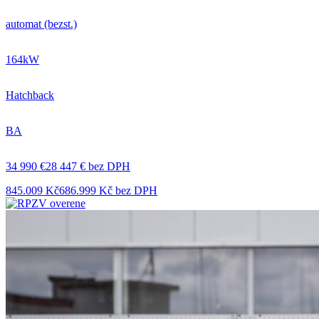
automat (bezst.)
164kW
Hatchback
BA
34 990 €
28 447 € bez DPH
845.009 Kč
686.999 Kč bez DPH