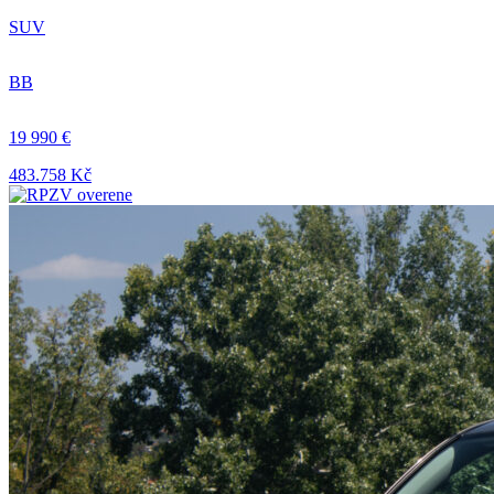
SUV
BB
19 990 €
483.758 Kč