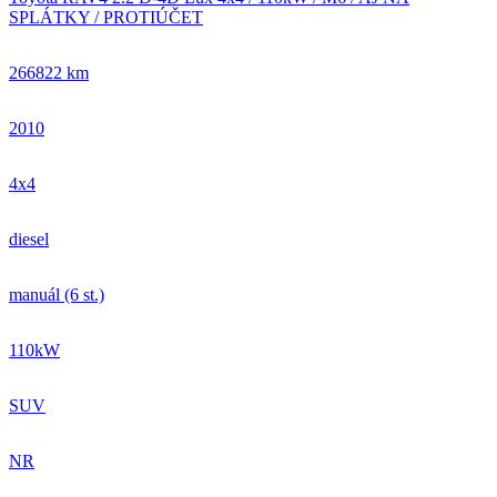
SPLÁTKY / PROTIÚČET
266822 km
2010
4x4
diesel
manuál (6 st.)
110kW
SUV
NR