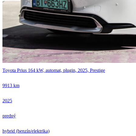
Toyota Prius 164 kW, automat, plugin, 2025, Prestige
9913 km
2025
predný
hybrid (benzín/elektrika)