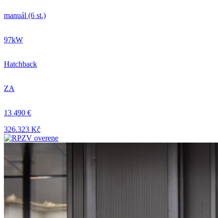
manuál (6 st.)
97kW
Hatchback
ZA
13 490 €
326.323 Kč