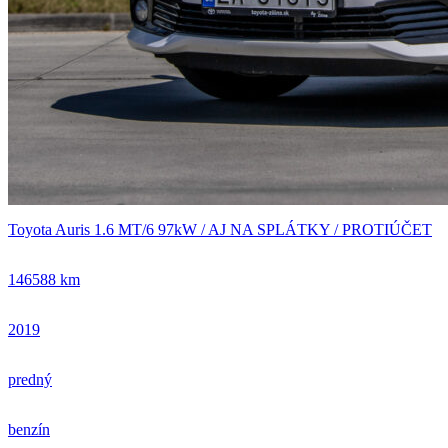
Toyota Auris 1.6 MT/6 97kW / AJ NA SPLÁTKY / PROTIÚČET
146588 km
2019
predný
benzín