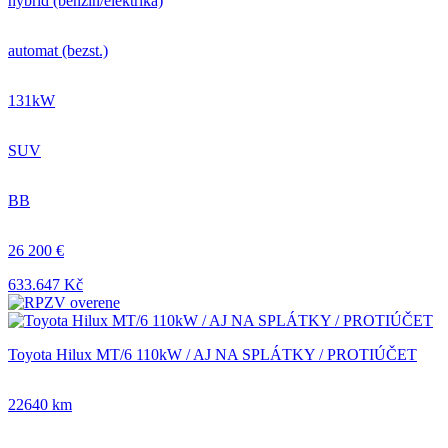
hybrid (benzín/elektrika)
automat (bezst.)
131kW
SUV
BB
26 200 €
633.647 Kč
Toyota Hilux MT/6 110kW / AJ NA SPLÁTKY / PROTIÚČET
22640 km