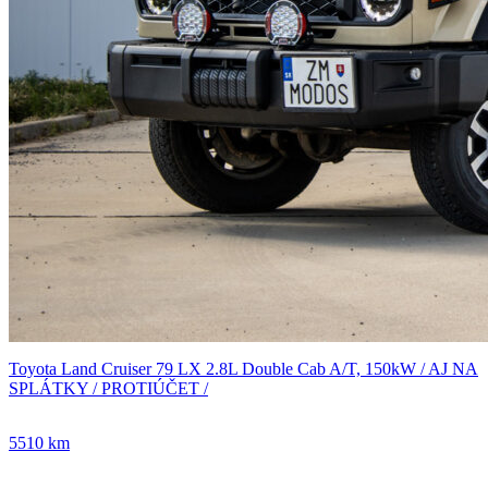
Toyota Land Cruiser 79 LX 2.8L Double Cab A/T, 150kW / AJ NA
SPLÁTKY / PROTIÚČET /
5510 km