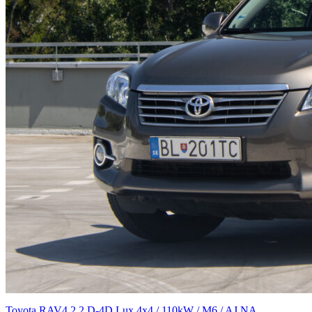
Toyota RAV4 2.2 D-4D Lux 4x4 / 110kW / M6 / AJ NA