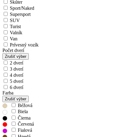
Skúter
Sport/Naked
Supersport
SUV
Turist
Valník
Van
Prívesný vozík
Počet dverí
Zrušiť výber
2 dverí
3 dverí
4 dverí
5 dverí
6 dverí
Farba
Zrušiť výber
Béžová
Biela
Čierna
Červená
Fialová
Hnedá