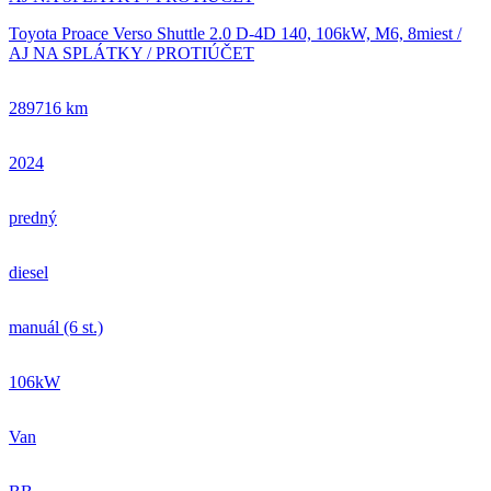
Toyota Proace Verso Shuttle 2.0 D-4D 140, 106kW, M6, 8miest /
AJ NA SPLÁTKY / PROTIÚČET
289716 km
2024
predný
diesel
manuál (6 st.)
106kW
Van