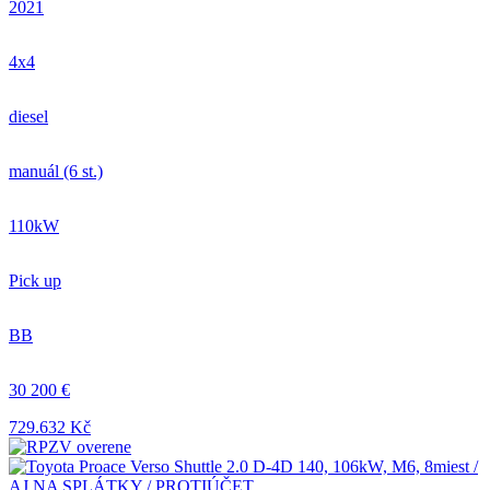
2021
4x4
diesel
manuál (6 st.)
110kW
Pick up
BB
30 200 €
729.632 Kč