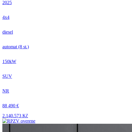
2025
4x4
diesel
automat (8 st.)
150kW
SUV
NR
88 490 €
2.140.573 Kč