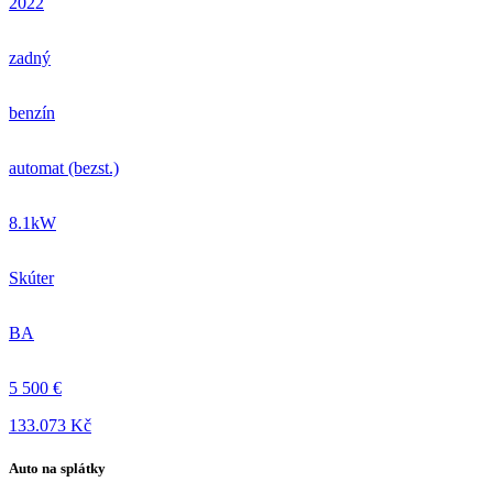
2022
zadný
benzín
automat (bezst.)
8.1kW
Skúter
BA
5 500 €
133.073 Kč
Auto na splátky