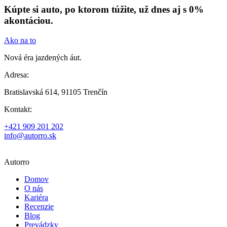
Kúpte si auto, po ktorom túžite, už dnes aj s 0%
akontáciou.
Ako na to
Nová éra jazdených áut.
Adresa:
Bratislavská 614, 91105 Trenčín
Kontakt:
+421 909 201 202
info@autorro.sk
Autorro
Domov
O nás
Kariéra
Recenzie
Blog
Prevádzky