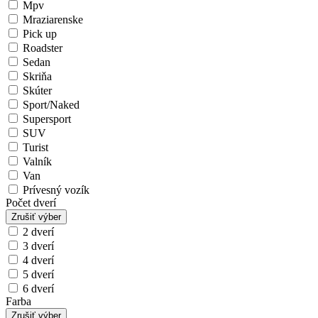
Mpv
Mraziarenske
Pick up
Roadster
Sedan
Skriňa
Skúter
Sport/Naked
Supersport
SUV
Turist
Valník
Van
Prívesný vozík
Počet dverí
Zrušiť výber
2 dverí
3 dverí
4 dverí
5 dverí
6 dverí
Farba
Zrušiť výber