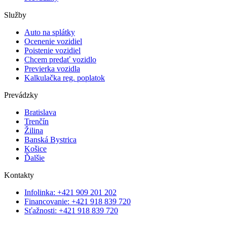
Služby
Auto na splátky
Ocenenie vozidiel
Poistenie vozidiel
Chcem predať vozidlo
Previerka vozidla
Kalkulačka reg. poplatok
Prevádzky
Bratislava
Trenčín
Žilina
Banská Bystrica
Košice
Ďalšie
Kontakty
Infolinka: +421 909 201 202
Financovanie: +421 918 839 720
Sťažnosti: +421 918 839 720