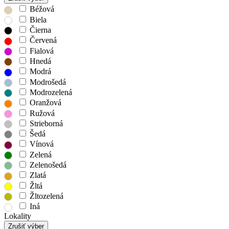
Béžová
Biela
Čierna
Červená
Fialová
Hnedá
Modrá
Modrošedá
Modrozelená
Oranžová
Ružová
Strieborná
Šedá
Vínová
Zelená
Zelenošedá
Zlatá
Žltá
Žltozelená
Iná
Lokality
Zrušiť výber