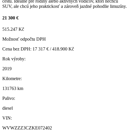
cestu. Ideálne pre rodiny alebo aktívnych vodičov, ktorí nechcú
SUV, ale chcú jeho praktickosť a zároveň jazdné pohodlie limuzíny.
21 300 €
515.247 Kč
Možnosť odpočtu DPH
Cena bez DPH: 17 317 € / 418.900 Kč
Rok výroby:
2019
Kilometre:
131763 km
Palivo:
diesel
VIN:
WVWZZZ3CZKE072402