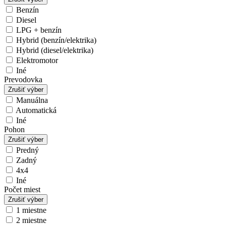
Benzín
Diesel
LPG + benzín
Hybrid (benzín/elektrika)
Hybrid (diesel/elektrika)
Elektromotor
Iné
Prevodovka
Zrušiť výber
Manuálna
Automatická
Iné
Pohon
Zrušiť výber
Predný
Zadný
4x4
Iné
Počet miest
Zrušiť výber
1 miestne
2 miestne