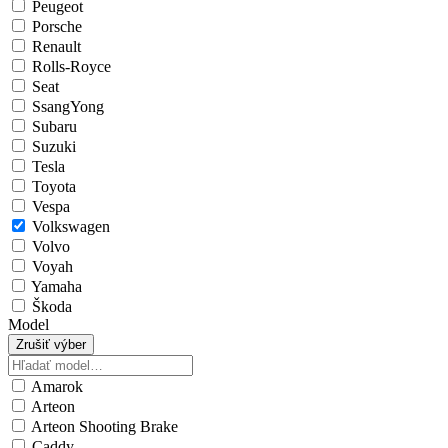
Peugeot
Porsche
Renault
Rolls-Royce
Seat
SsangYong
Subaru
Suzuki
Tesla
Toyota
Vespa
Volkswagen
Volvo
Voyah
Yamaha
Škoda
Model
Zrušiť výber
Amarok
Arteon
Arteon Shooting Brake
Caddy