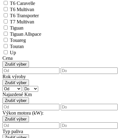
T6 Caravelle
T6 Multivan
T6 Transporter
T7 Multivan
Tiguan
Tiguan Allspace
Touareg
Touran
Up
Cena
Zrušiť výber
Rok výroby
Zrušiť výber
Najazdené Km
Zrušiť výber
Výkon motora (kW):
Zrušiť výber
Typ paliva
Zrušiť výber