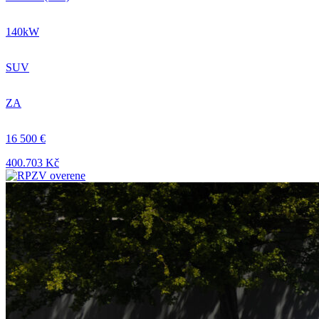
140kW
SUV
ZA
16 500 €
400.703 Kč