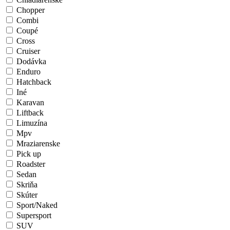
Chopper
Combi
Coupé
Cross
Cruiser
Dodávka
Enduro
Hatchback
Iné
Karavan
Liftback
Limuzína
Mpv
Mraziarenske
Pick up
Roadster
Sedan
Skriňa
Skúter
Sport/Naked
Supersport
SUV