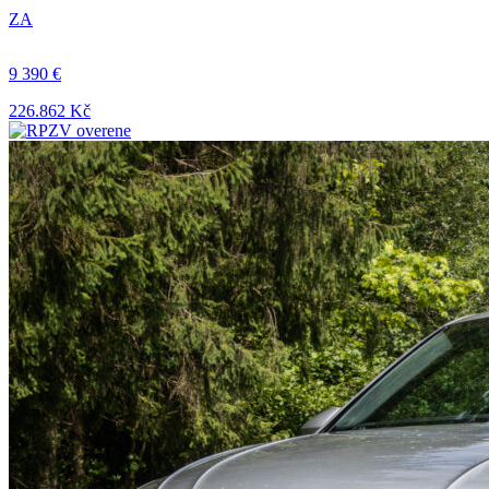
ZA
9 390 €
226.862 Kč