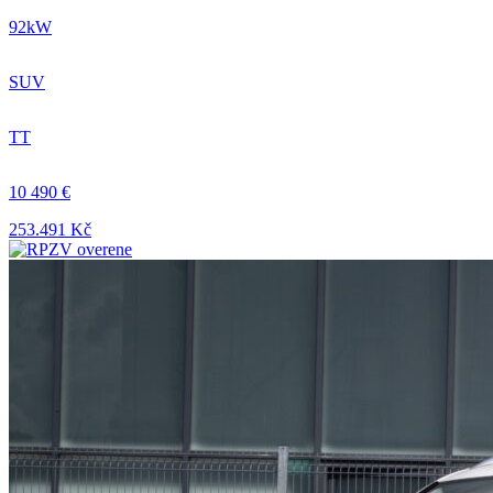
92kW
SUV
TT
10 490 €
253.491 Kč