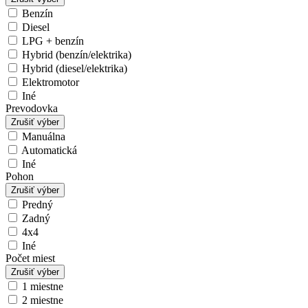
Benzín
Diesel
LPG + benzín
Hybrid (benzín/elektrika)
Hybrid (diesel/elektrika)
Elektromotor
Iné
Prevodovka
Zrušiť výber
Manuálna
Automatická
Iné
Pohon
Zrušiť výber
Predný
Zadný
4x4
Iné
Počet miest
Zrušiť výber
1 miestne
2 miestne