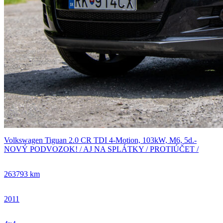
Volkswagen Tiguan 2.0 CR TDI 4-Motion, 103kW, M6, 5d.-
NOVÝ PODVOZOK! / AJ NA SPLÁTKY / PROTIÚČET /
263793 km
2011