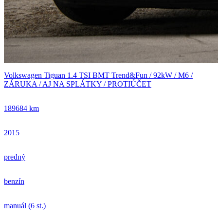
Volkswagen Tiguan 1.4 TSI BMT Trend&Fun / 92kW / M6 /
ZÁRUKA / AJ NA SPLÁTKY / PROTIÚČET
189684 km
2015
predný
benzín
manuál (6 st.)