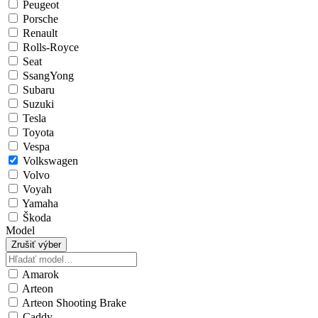
Peugeot
Porsche
Renault
Rolls-Royce
Seat
SsangYong
Subaru
Suzuki
Tesla
Toyota
Vespa
Volkswagen
Volvo
Voyah
Yamaha
Škoda
Model
Zrušiť výber
Amarok
Arteon
Arteon Shooting Brake
Caddy