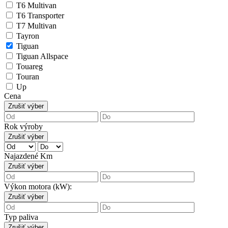
T6 Multivan
T6 Transporter
T7 Multivan
Tayron
Tiguan
Tiguan Allspace
Touareg
Touran
Up
Cena
Zrušiť výber
Rok výroby
Zrušiť výber
Najazdené Km
Zrušiť výber
Výkon motora (kW):
Zrušiť výber
Typ paliva
Zrušiť výber