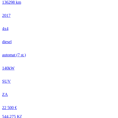
136298 km
2017
4x4
diesel
automat (7 st.)
140kW
SUV
ZA
22 500 €
544.275 Kč