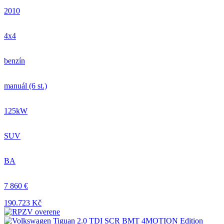
2010
4x4
benzín
manuál (6 st.)
125kW
SUV
BA
7 860 €
190.723 Kč