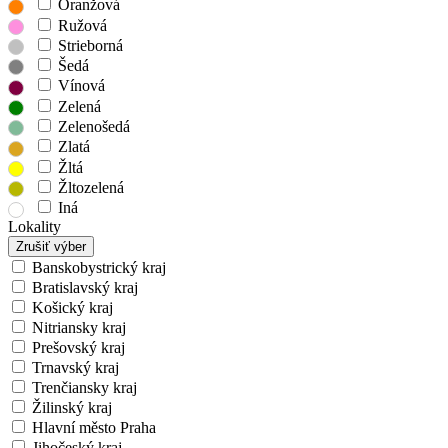
Oranžová
Ružová
Strieborná
Šedá
Vínová
Zelená
Zelenošedá
Zlatá
Žltá
Žltozelená
Iná
Lokality
Zrušiť výber
Banskobystrický kraj
Bratislavský kraj
Košický kraj
Nitriansky kraj
Prešovský kraj
Trnavský kraj
Trenčiansky kraj
Žilinský kraj
Hlavní město Praha
Jihočeský kraj