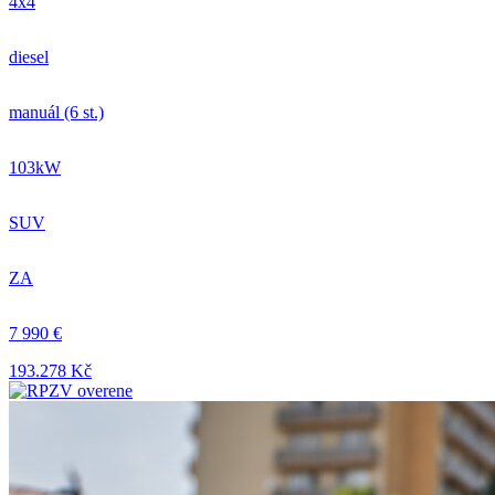
4x4
diesel
manuál (6 st.)
103kW
SUV
ZA
7 990 €
193.278 Kč