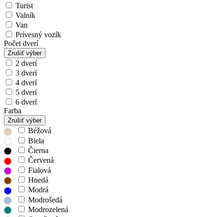
Turist
Valník
Van
Prívesný vozík
Počet dverí
Zrušiť výber
2 dverí
3 dverí
4 dverí
5 dverí
6 dverí
Farba
Zrušiť výber
Béžová
Biela
Čierna
Červená
Fialová
Hnedá
Modrá
Modrošedá
Modrozelená