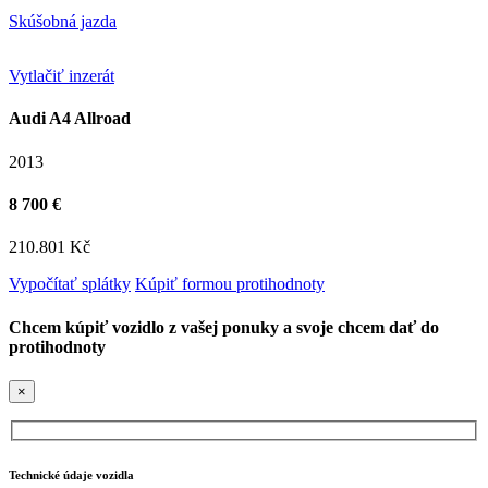
Skúšobná jazda
Vytlačiť inzerát
Audi A4 Allroad
2013
8 700 €
210.801 Kč
Vypočítať splátky
Kúpiť formou protihodnoty
Chcem kúpiť vozidlo z vašej ponuky a svoje chcem dať do
protihodnoty
×
Technické údaje vozidla