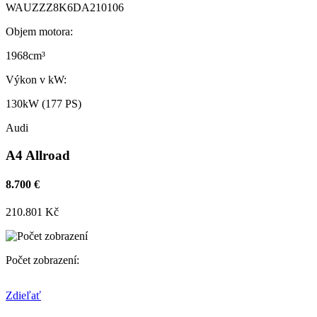
WAUZZZ8K6DA210106
Objem motora:
1968cm³
Výkon v kW:
130kW (177 PS)
Audi
A4 Allroad
8.700 €
210.801 Kč
Počet zobrazení:
Zdieľať