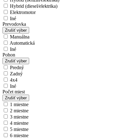
Hybrid (diesel/elektrika)
Elektromotor
Iné
Prevodovka
Zrušiť výber
Manuálna
Automatická
Iné
Pohon
Zrušiť výber
Predný
Zadný
4x4
Iné
Počet miest
Zrušiť výber
1 miestne
2 miestne
3 miestne
4 miestne
5 miestne
6 miestne