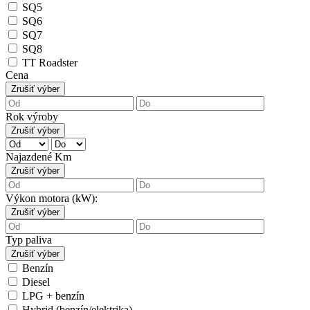
SQ5
SQ6
SQ7
SQ8
TT Roadster
Cena
Zrušiť výber
Rok výroby
Zrušiť výber
Najazdené Km
Zrušiť výber
Výkon motora (kW):
Zrušiť výber
Typ paliva
Zrušiť výber
Benzín
Diesel
LPG + benzín
Hybrid (benzín/elektrika)