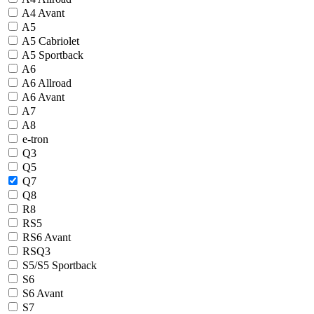
A4 Avant
A5
A5 Cabriolet
A5 Sportback
A6
A6 Allroad
A6 Avant
A7
A8
e-tron
Q3
Q5
Q7
Q8
R8
RS5
RS6 Avant
RSQ3
S5/S5 Sportback
S6
S6 Avant
S7