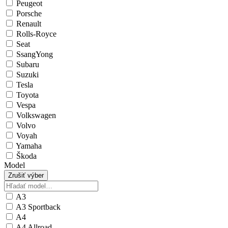
Peugeot
Porsche
Renault
Rolls-Royce
Seat
SsangYong
Subaru
Suzuki
Tesla
Toyota
Vespa
Volkswagen
Volvo
Voyah
Yamaha
Škoda
Model
Zrušiť výber
A3
A3 Sportback
A4
A4 Allroad