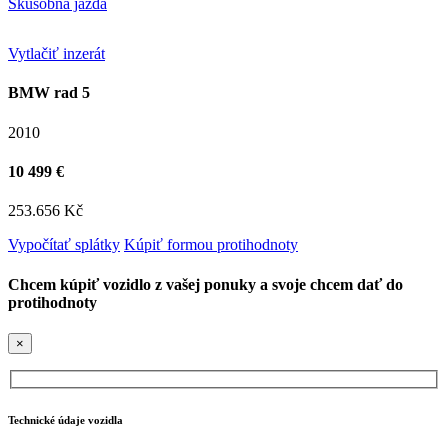
Skúšobná jazda
Vytlačiť inzerát
BMW rad 5
2010
10 499 €
253.656 Kč
Vypočítať splátky
Kúpiť formou protihodnoty
Chcem kúpiť vozidlo z vašej ponuky a svoje chcem dať do
protihodnoty
×
Technické údaje vozidla