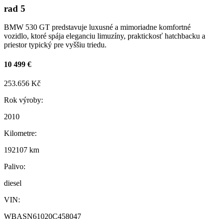
rad 5
BMW 530 GT predstavuje luxusné a mimoriadne komfortné
vozidlo, ktoré spája eleganciu limuzíny, praktickosť hatchbacku a
priestor typický pre vyššiu triedu.
10 499 €
253.656 Kč
Rok výroby:
2010
Kilometre:
192107 km
Palivo:
diesel
VIN:
WBASN61020C458047