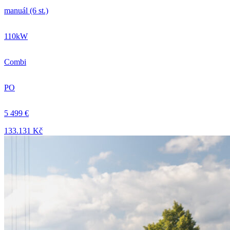
manuál (6 st.)
110kW
Combi
PO
5 499 €
133.131 Kč