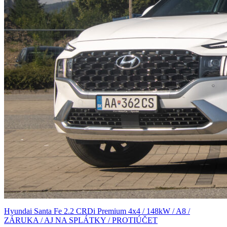
Hyundai Santa Fe 2.2 CRDi Premium 4x4 / 148kW / A8 /
ZÁRUKA / AJ NA SPLÁTKY / PROTIÚČET