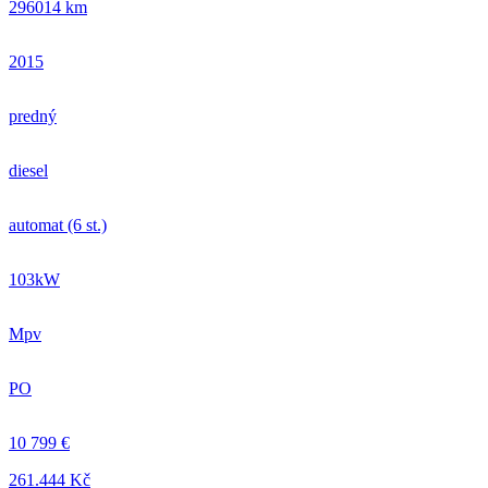
296014 km
2015
predný
diesel
automat (6 st.)
103kW
Mpv
PO
10 799 €
261.444 Kč