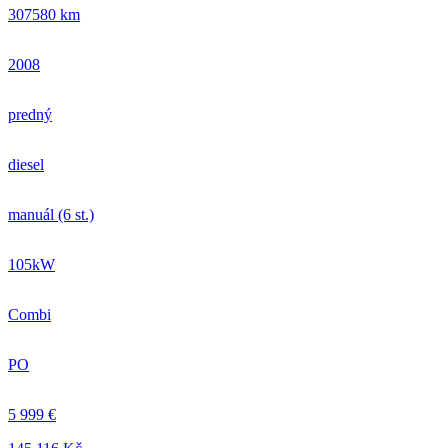
307580 km
2008
predný
diesel
manuál (6 st.)
105kW
Combi
PO
5 999 €