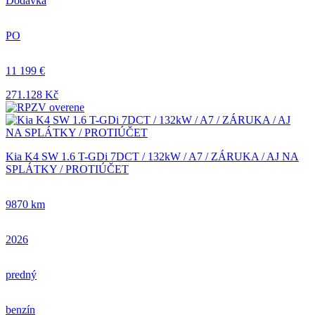
Dodávka
PO
11 199 €
271.128 Kč
Kia K4 SW 1.6 T-GDi 7DCT / 132kW / A7 / ZÁRUKA / AJ NA
SPLÁTKY / PROTIÚČET
9870 km
2026
predný
benzín