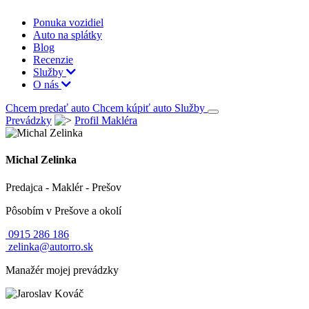
Ponuka vozidiel
Auto na splátky
Blog
Recenzie
Služby
O nás
Chcem predať auto
Chcem kúpiť auto
Služby
Prevádzky
Profil Makléra
Michal Zelinka
Predajca - Maklér -
Prešov
Pôsobím v Prešove a okolí
0915 286 186
zelinka@autorro.sk
Manažér
mojej prevádzky