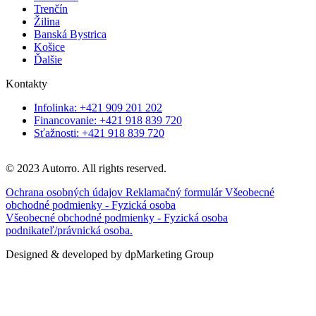
Trenčín
Žilina
Banská Bystrica
Košice
Ďalšie
Kontakty
Infolinka: +421 909 201 202
Financovanie: +421 918 839 720
Sťažnosti: +421 918 839 720
© 2023 Autorro. All rights reserved.
Ochrana osobných údajov
Reklamačný formulár
Všeobecné
obchodné podmienky - Fyzická osoba
Všeobecné obchodné podmienky - Fyzická osoba
podnikateľ/právnická osoba.
Designed & developed by dpMarketing Group