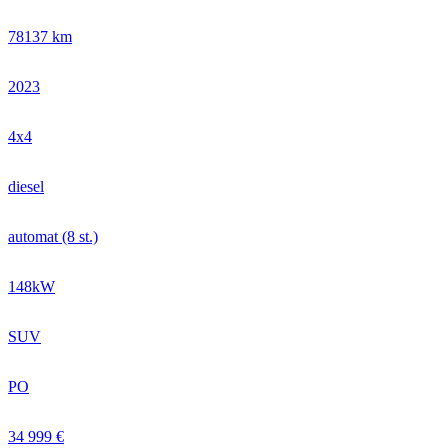
78137 km
2023
4x4
diesel
automat (8 st.)
148kW
SUV
PO
34 999 €