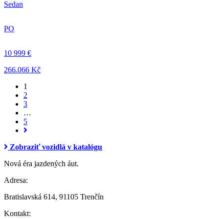
Sedan
PO
10 999 €
266.066 Kč
1
2
3
…
5
Zobraziť vozidlá v katalógu
Nová éra jazdených áut.
Adresa:
Bratislavská 614, 91105 Trenčín
Kontakt: