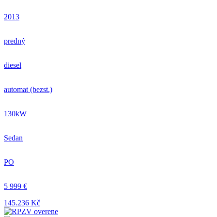
2013
predný
diesel
automat (bezst.)
130kW
Sedan
PO
5 999 €
145.236 Kč