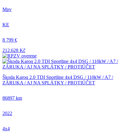
Mpv
KE
8 799 €
212.628 Kč
Škoda Karoq 2.0 TDI Sportline 4x4 DSG / 110kW / A7 /
ZÁRUKA / AJ NA SPLÁTKY / PROTIÚČET
86897 km
2022
4x4