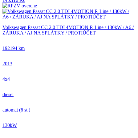
145.116 Kč
Volkswagen Passat CC 2.0 TDI 4MOTION R-Line / 130kW / A6 /
ZÁRUKA / AJ NA SPLÁTKY / PROTIÚČET
192194 km
2013
4x4
diesel
automat (6 st.)
130kW