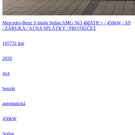
Mercedes-Benz S trieda Sedan AMG S63 4MATIC+ / 450kW / A9
/ ZÁRUKA / AJ NA SPLÁTKY / PROTIÚČET
105731 km
2020
4x4
benzín
automatická
450kW
Sedan