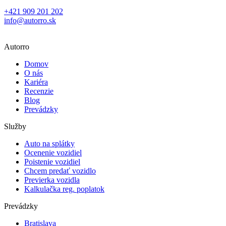
+421 909 201 202
info@autorro.sk
Autorro
Domov
O nás
Kariéra
Recenzie
Blog
Prevádzky
Služby
Auto na splátky
Ocenenie vozidiel
Poistenie vozidiel
Chcem predať vozidlo
Previerka vozidla
Kalkulačka reg. poplatok
Prevádzky
Bratislava