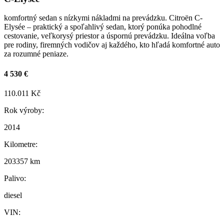
komfortný sedan s nízkymi nákladmi na prevádzku. Citroën C-
Elysée – praktický a spoľahlivý sedan, ktorý ponúka pohodlné
cestovanie, veľkorysý priestor a úspornú prevádzku. Ideálna voľba
pre rodiny, firemných vodičov aj každého, kto hľadá komfortné auto
za rozumné peniaze.
4 530 €
110.011 Kč
Rok výroby:
2014
Kilometre:
203357 km
Palivo:
diesel
VIN: