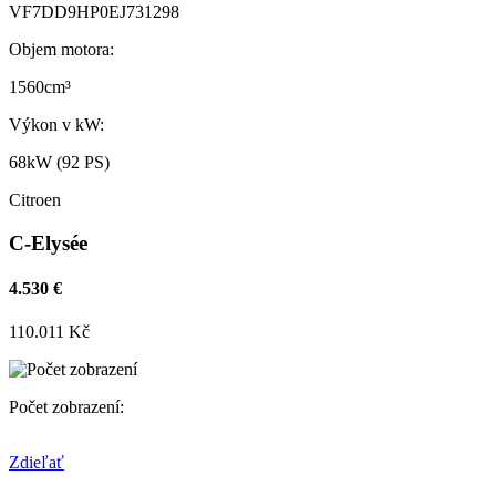
VF7DD9HP0EJ731298
Objem motora:
1560cm³
Výkon v kW:
68kW (92 PS)
Citroen
C-Elysée
4.530 €
110.011 Kč
Počet zobrazení:
Zdieľať