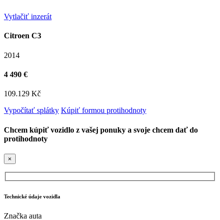
Vytlačiť inzerát
Citroen C3
2014
4 490 €
109.129 Kč
Vypočítať splátky
Kúpiť formou protihodnoty
Chcem kúpiť vozidlo z vašej ponuky a svoje chcem dať do
protihodnoty
×
Technické údaje vozidla
Značka auta