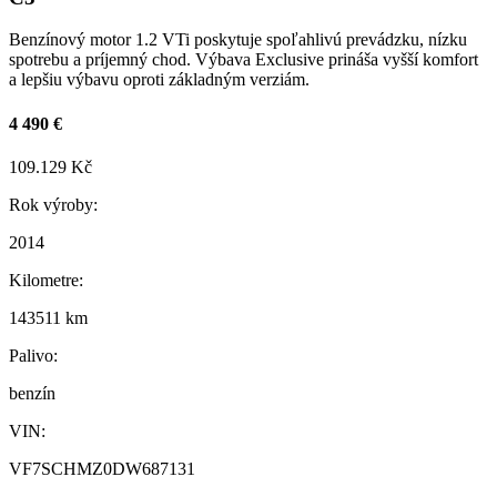
Benzínový motor 1.2 VTi poskytuje spoľahlivú prevádzku, nízku
spotrebu a príjemný chod. Výbava Exclusive prináša vyšší komfort
a lepšiu výbavu oproti základným verziám.
4 490 €
109.129 Kč
Rok výroby:
2014
Kilometre:
143511 km
Palivo:
benzín
VIN:
VF7SCHMZ0DW687131