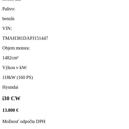
Palivo:
benzín
VIN:
TMAH381DAPJ151447
Objem motora:
1482cm³
Výkon v kW:
118kW (160 PS)
Hyundai
i30 CW
13.800 €
Možnosť odpočtu DPH