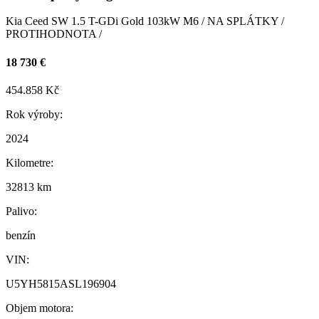
Kia Ceed SW 1.5 T-GDi Gold 103kW M6 / NA SPLÁTKY /
PROTIHODNOTA /
18 730 €
454.858 Kč
Rok výroby:
2024
Kilometre:
32813 km
Palivo:
benzín
VIN:
U5YH5815ASL196904
Objem motora: