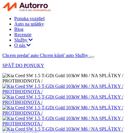
Ponuka vozidiel
Auto na splátky
Blog
Recenzie
Služby
O nás
Chcem predať auto
Chcem kúpiť auto
Služby
SPÄŤ DO PONUKY