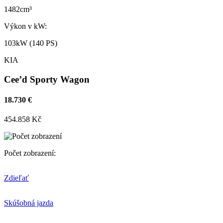
1482cm³
Výkon v kW:
103kW (140 PS)
KIA
Cee’d Sporty Wagon
18.730 €
454.858 Kč
Počet zobrazení:
Zdieľať
Skúšobná jazda