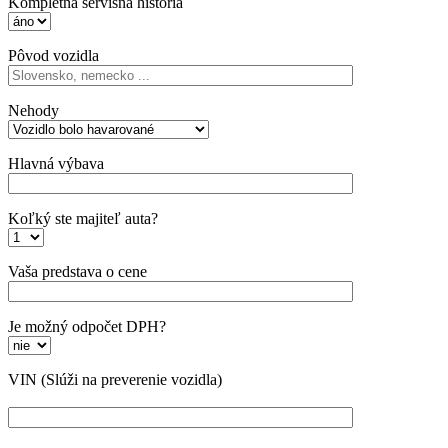
Kompletná servisná história
Pôvod vozidla
Nehody
Hlavná výbava
Koľký ste majiteľ auta?
Vaša predstava o cene
Je možný odpočet DPH?
VIN
(Slúži na preverenie vozidla)