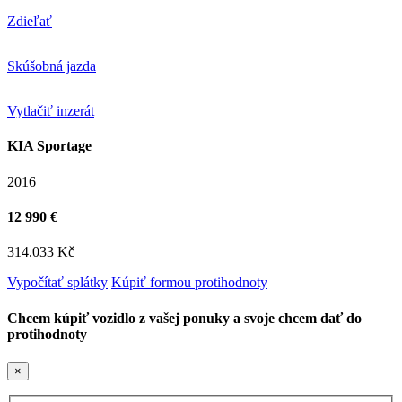
Zdieľať
Skúšobná jazda
Vytlačiť inzerát
KIA Sportage
2016
12 990 €
314.033 Kč
Vypočítať splátky
Kúpiť formou protihodnoty
Chcem kúpiť vozidlo z vašej ponuky a svoje chcem dať do
protihodnoty
×