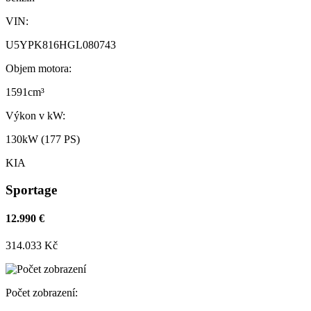
VIN:
U5YPK816HGL080743
Objem motora:
1591cm³
Výkon v kW:
130kW (177 PS)
KIA
Sportage
12.990 €
314.033 Kč
Počet zobrazení: