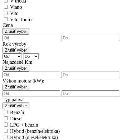
V trieda
Viano
Vito
Vito Tourer
Cena
Zrušiť výber
Rok výroby
Zrušiť výber
Najazdené Km
Zrušiť výber
Výkon motora (kW):
Zrušiť výber
Typ paliva
Zrušiť výber
Benzín
Diesel
LPG + benzín
Hybrid (benzín/elektrika)
Hybrid (diesel/elektrika)