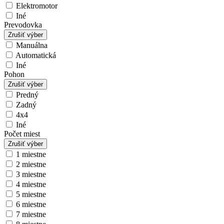
Elektromotor
Iné
Prevodovka
Zrušiť výber
Manuálna
Automatická
Iné
Pohon
Zrušiť výber
Predný
Zadný
4x4
Iné
Počet miest
Zrušiť výber
1 miestne
2 miestne
3 miestne
4 miestne
5 miestne
6 miestne
7 miestne