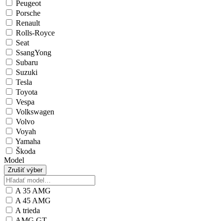
Peugeot
Porsche
Renault
Rolls-Royce
Seat
SsangYong
Subaru
Suzuki
Tesla
Toyota
Vespa
Volkswagen
Volvo
Voyah
Yamaha
Škoda
Model
Zrušiť výber
A 35 AMG
A 45 AMG
A trieda
AMG GT