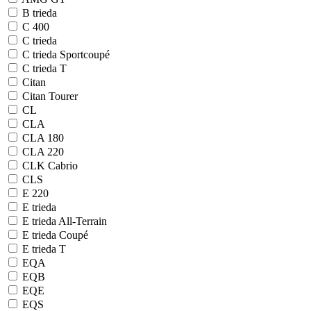
B trieda
C 400
C trieda
C trieda Sportcoupé
C trieda T
Citan
Citan Tourer
CL
CLA
CLA 180
CLA 220
CLK Cabrio
CLS
E 220
E trieda
E trieda All-Terrain
E trieda Coupé
E trieda T
EQA
EQB
EQE
EQS