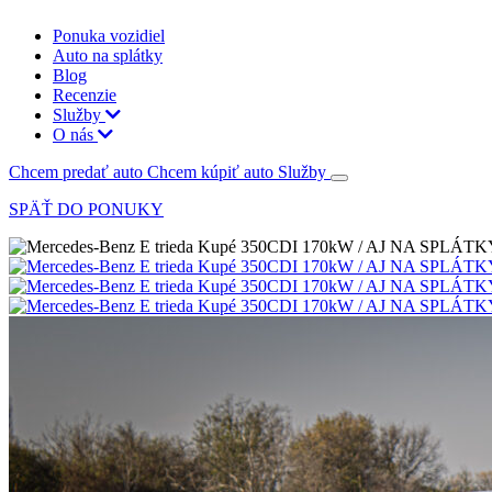
Ponuka vozidiel
Auto na splátky
Blog
Recenzie
Služby
O nás
Chcem predať auto
Chcem kúpiť auto
Služby
SPÄŤ DO PONUKY