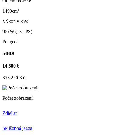
Objem motora:
1499cm³
Výkon v kW:
96kW (131 PS)
Peugeot
5008
14.500 €
353.220 Kč
Počet zobrazení:
Zdieľať
Skúšobná jazda