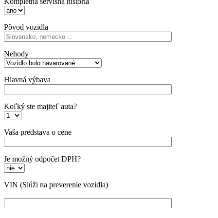
Kompletná servisná história
Pôvod vozidla
Nehody
Hlavná výbava
Koľký ste majiteľ auta?
Vaša predstava o cene
Je možný odpočet DPH?
VIN
(Slúži na preverenie vozidla)