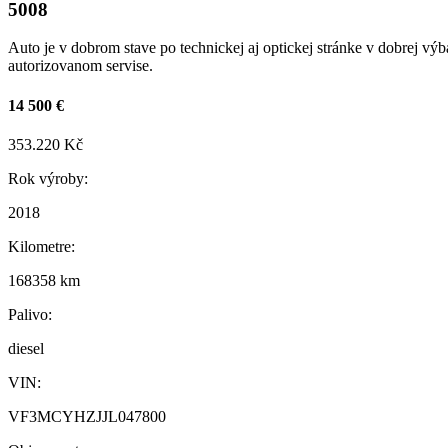
5008
Auto je v dobrom stave po technickej aj optickej stránke v dobrej vý
autorizovanom servise.
14 500 €
353.220 Kč
Rok výroby:
2018
Kilometre:
168358 km
Palivo:
diesel
VIN:
VF3MCYHZJJL047800