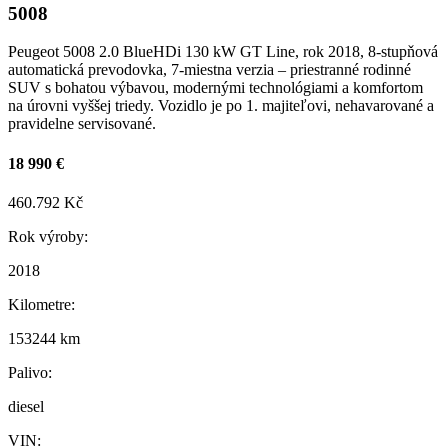
5008
Peugeot 5008 2.0 BlueHDi 130 kW GT Line, rok 2018, 8-stupňová
automatická prevodovka, 7-miestna verzia – priestranné rodinné
SUV s bohatou výbavou, modernými technológiami a komfortom
na úrovni vyššej triedy. Vozidlo je po 1. majiteľovi, nehavarované a
pravidelne servisované.
18 990 €
460.792 Kč
Rok výroby:
2018
Kilometre:
153244 km
Palivo:
diesel
VIN: