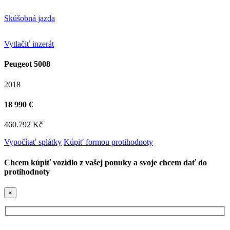
Skúšobná jazda
Vytlačiť inzerát
Peugeot 5008
2018
18 990 €
460.792 Kč
Vypočítať splátky
Kúpiť formou protihodnoty
Chcem kúpiť vozidlo z vašej ponuky a svoje chcem dať do
protihodnoty
×