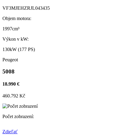
VF3MJEHZRJL043435
Objem motora:
1997cm³
Výkon v kW:
130kW (177 PS)
Peugeot
5008
18.990 €
460.792 Kč
Počet zobrazení:
Zdieľať