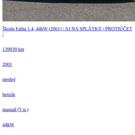
Škoda Fabia 1.4, 44kW (2001) / AJ NA SPLÁTKY / PROTIÚČET
/
139939 km
2001
predný
benzín
manuál (5 st.)
44kW