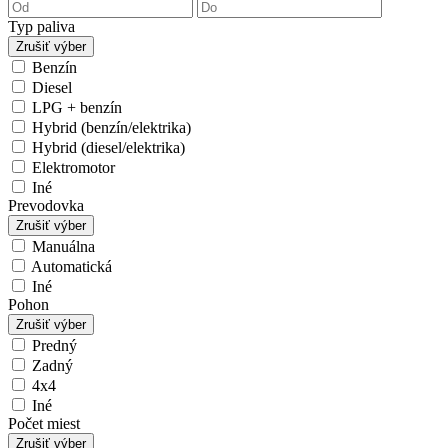
Typ paliva
Zrušiť výber
Benzín
Diesel
LPG + benzín
Hybrid (benzín/elektrika)
Hybrid (diesel/elektrika)
Elektromotor
Iné
Prevodovka
Zrušiť výber
Manuálna
Automatická
Iné
Pohon
Zrušiť výber
Predný
Zadný
4x4
Iné
Počet miest
Zrušiť výber