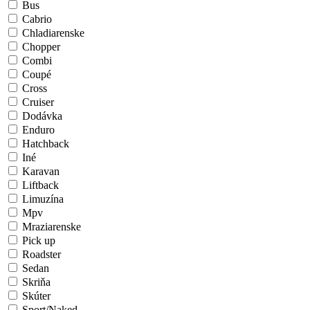
Bus
Cabrio
Chladiarenske
Chopper
Combi
Coupé
Cross
Cruiser
Dodávka
Enduro
Hatchback
Iné
Karavan
Liftback
Limuzína
Mpv
Mraziarenske
Pick up
Roadster
Sedan
Skriňa
Skúter
Sport/Naked