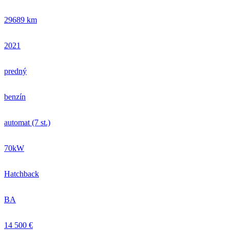
29689 km
2021
predný
benzín
automat (7 st.)
70kW
Hatchback
BA
14 500 €