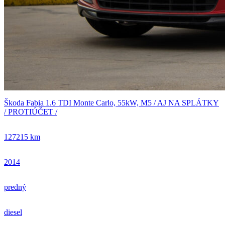
Škoda Fabia 1.6 TDI Monte Carlo, 55kW, M5 / AJ NA SPLÁTKY
/ PROTIÚČET /
127215 km
2014
predný
diesel