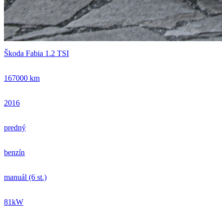
Škoda Fabia 1.2 TSI
167000 km
2016
predný
benzín
manuál (6 st.)
81kW