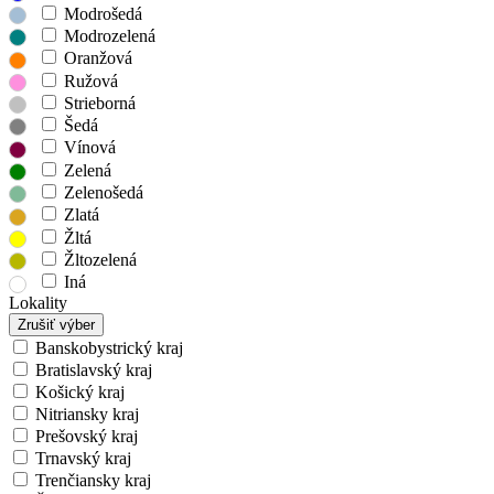
Modrošedá
Modrozelená
Oranžová
Ružová
Strieborná
Šedá
Vínová
Zelená
Zelenošedá
Zlatá
Žltá
Žltozelená
Iná
Lokality
Zrušiť výber
Banskobystrický kraj
Bratislavský kraj
Košický kraj
Nitriansky kraj
Prešovský kraj
Trnavský kraj
Trenčiansky kraj