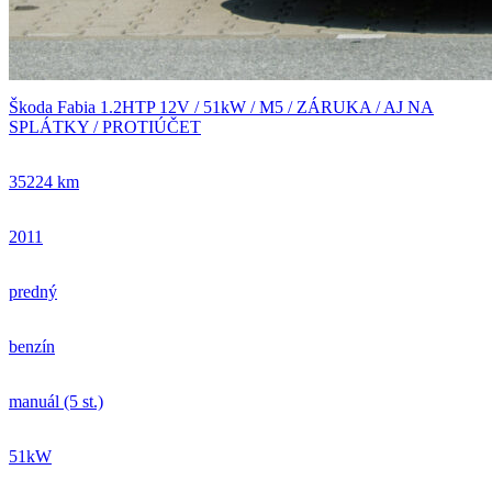
Škoda Fabia 1.2HTP 12V / 51kW / M5 / ZÁRUKA / AJ NA
SPLÁTKY / PROTIÚČET
35224 km
2011
predný
benzín
manuál (5 st.)
51kW