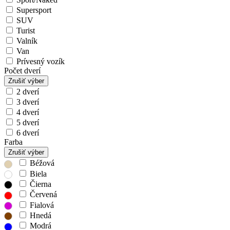
Supersport
SUV
Turist
Valník
Van
Prívesný vozík
Počet dverí
Zrušiť výber
2 dverí
3 dverí
4 dverí
5 dverí
6 dverí
Farba
Zrušiť výber
Béžová
Biela
Čierna
Červená
Fialová
Hnedá
Modrá