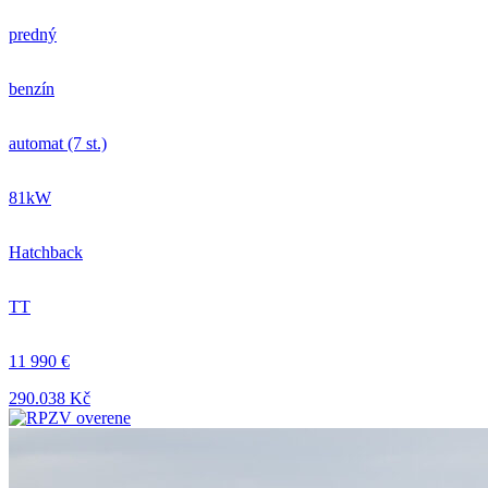
predný
benzín
automat (7 st.)
81kW
Hatchback
TT
11 990 €
290.038 Kč