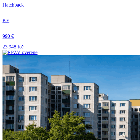
Hatchback
KE
990 €
23.948 Kč