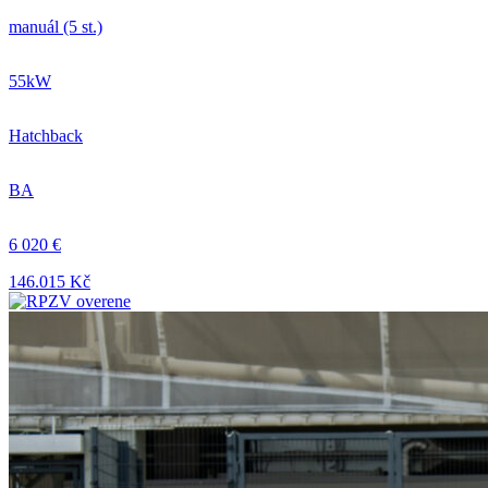
manuál (5 st.)
55kW
Hatchback
BA
6 020 €
146.015 Kč