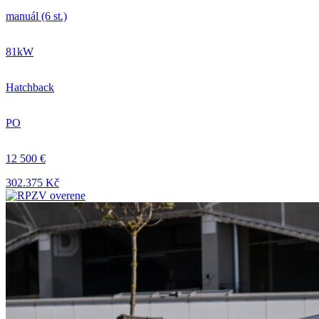
manuál (6 st.)
81kW
Hatchback
PO
12 500 €
302.375 Kč