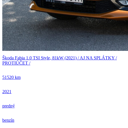
Škoda Fabia 1.0 TSI Style, 81kW (2021) / AJ NA SPLÁTKY /
PROTIÚČET /
51520 km
2021
predný
benzín