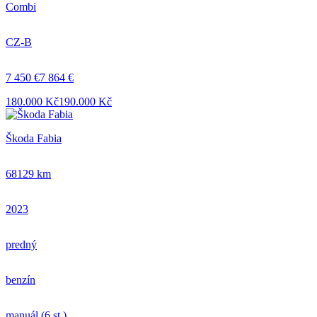
Combi
CZ-B
7 450 €
7 864 €
180.000 Kč
190.000 Kč
Škoda Fabia
68129 km
2023
predný
benzín
manuál (6 st.)