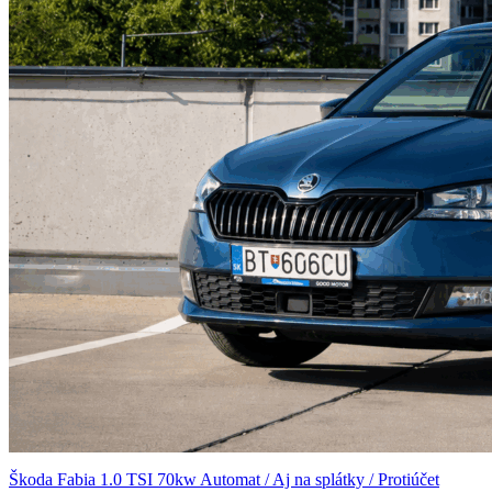
Škoda Fabia 1.0 TSI 70kw Automat / Aj na splátky / Protiúčet