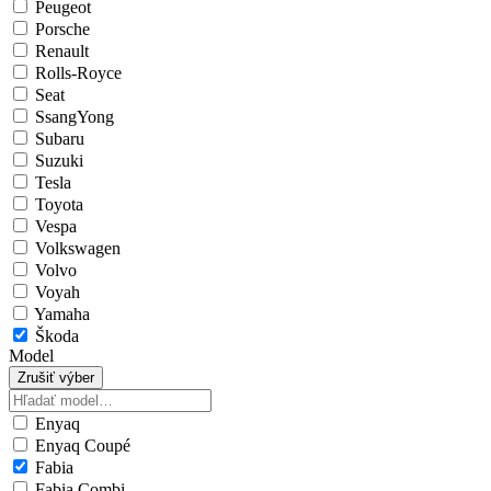
Peugeot
Porsche
Renault
Rolls-Royce
Seat
SsangYong
Subaru
Suzuki
Tesla
Toyota
Vespa
Volkswagen
Volvo
Voyah
Yamaha
Škoda
Model
Zrušiť výber
Enyaq
Enyaq Coupé
Fabia
Fabia Combi