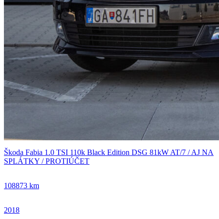
Škoda Fabia 1.0 TSI 110k Black Edition DSG 81kW AT/7 / AJ NA
SPLÁTKY / PROTIÚČET
108873 km
2018