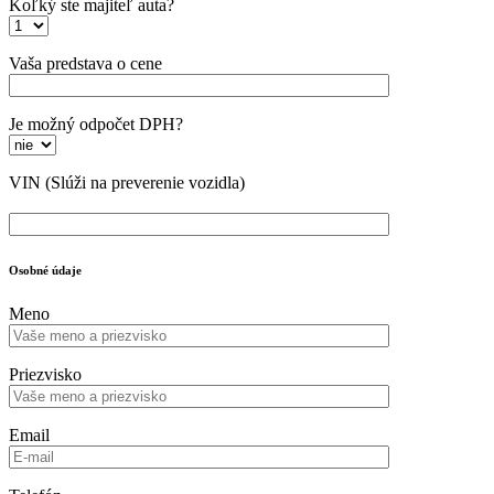
Koľký ste majiteľ auta?
Vaša predstava o cene
Je možný odpočet DPH?
VIN
(Slúži na preverenie vozidla)
Osobné údaje
Meno
Priezvisko
Email