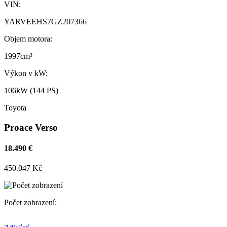
VIN:
YARVEEHS7GZ207366
Objem motora:
1997cm³
Výkon v kW:
106kW (144 PS)
Toyota
Proace Verso
18.490 €
450.047 Kč
Počet zobrazení: