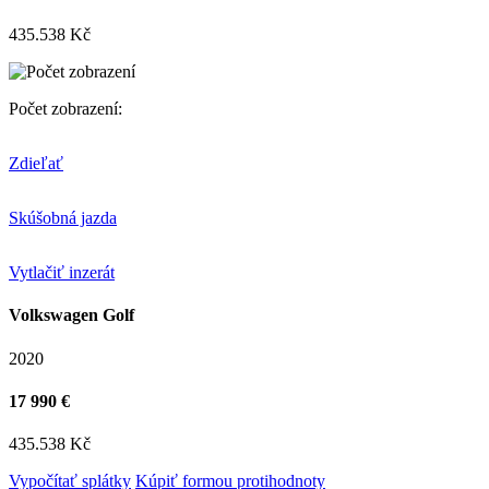
435.538 Kč
Počet zobrazení:
Zdieľať
Skúšobná jazda
Vytlačiť inzerát
Volkswagen Golf
2020
17 990 €
435.538 Kč
Vypočítať splátky
Kúpiť formou protihodnoty