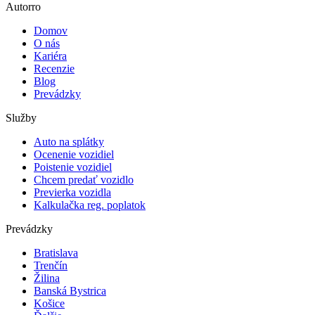
Autorro
Domov
O nás
Kariéra
Recenzie
Blog
Prevádzky
Služby
Auto na splátky
Ocenenie vozidiel
Poistenie vozidiel
Chcem predať vozidlo
Previerka vozidla
Kalkulačka reg. poplatok
Prevádzky
Bratislava
Trenčín
Žilina
Banská Bystrica
Košice