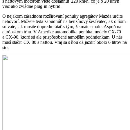
s naftovým motorom viete dosiahnuť 220 km/h, čo je o 20 km/h
viac ako zvládne plug-in hybrid.
O nejakom zásadnom rozširovaní ponuky agregátov Mazda určite
nehovorí. Môžete teda zabudnúť na benzínový šesťvalec, ak o ňom
snívate, tak musíte dopredu rátať s tým, že máte smolu. Aspoň na
európskom trhu. V Amerike automobilka ponúka modely CX-70
a CX-90, ktoré sú ale prispôsobené tamojším podmienkam. U nás
musí stačiť CX-80 s naftou. Vraj sa s ňou dá jazdiť okolo 6 litrov na
sto.