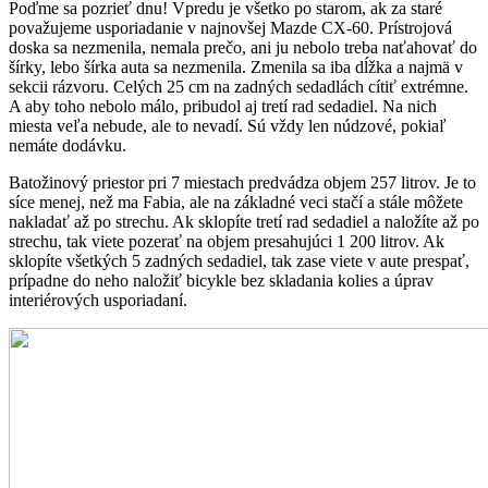
Poďme sa pozrieť dnu! Vpredu je všetko po starom, ak za staré
považujeme usporiadanie v najnovšej Mazde CX-60. Prístrojová
doska sa nezmenila, nemala prečo, ani ju nebolo treba naťahovať do
šírky, lebo šírka auta sa nezmenila. Zmenila sa iba dĺžka a najmä v
sekcii rázvoru. Celých 25 cm na zadných sedadlách cítiť extrémne.
A aby toho nebolo málo, pribudol aj tretí rad sedadiel. Na nich
miesta veľa nebude, ale to nevadí. Sú vždy len núdzové, pokiaľ
nemáte dodávku.
Batožinový priestor pri 7 miestach predvádza objem 257 litrov. Je to
síce menej, než ma Fabia, ale na základné veci stačí a stále môžete
nakladať až po strechu. Ak sklopíte tretí rad sedadiel a naložíte až po
strechu, tak viete pozerať na objem presahujúci 1 200 litrov. Ak
sklopíte všetkých 5 zadných sedadiel, tak zase viete v aute prespať,
prípadne do neho naložiť bicykle bez skladania kolies a úprav
interiérových usporiadaní.