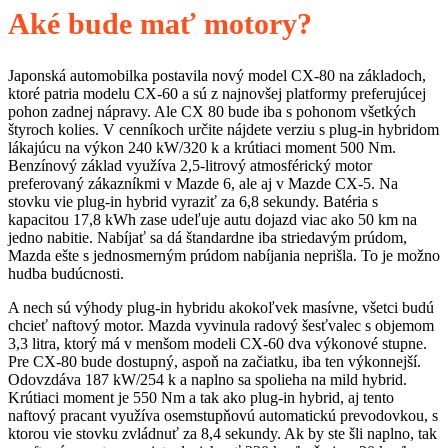
Aké bude mať motory?
Japonská automobilka postavila nový model CX-80 na základoch,
ktoré patria modelu CX-60 a sú z najnovšej platformy preferujúcej
pohon zadnej nápravy. Ale CX 80 bude iba s pohonom všetkých
štyroch kolies. V cenníkoch určite nájdete verziu s plug-in hybridom
lákajúcu na výkon 240 kW/320 k a krútiaci moment 500 Nm.
Benzínový základ využíva 2,5-litrový atmosférický motor
preferovaný zákazníkmi v Mazde 6, ale aj v Mazde CX-5. Na
stovku vie plug-in hybrid vyraziť za 6,8 sekundy. Batéria s
kapacitou 17,8 kWh zase udeľuje autu dojazd viac ako 50 km na
jedno nabitie. Nabíjať sa dá štandardne iba striedavým prúdom,
Mazda ešte s jednosmerným prúdom nabíjania neprišla. To je možno
hudba budúcnosti.
A nech sú výhody plug-in hybridu akokoľvek masívne, všetci budú
chcieť naftový motor. Mazda vyvinula radový šesťvalec s objemom
3,3 litra, ktorý má v menšom modeli CX-60 dva výkonové stupne.
Pre CX-80 bude dostupný, aspoň na začiatku, iba ten výkonnejší.
Odovzdáva 187 kW/254 k a naplno sa spolieha na mild hybrid.
Krútiaci moment je 550 Nm a tak ako plug-in hybrid, aj tento
naftový pracant využíva osemstupňovú automatickú prevodovkou, s
ktorou vie stovku zvládnuť za 8,4 sekundy. Ak by ste šli naplno, tak