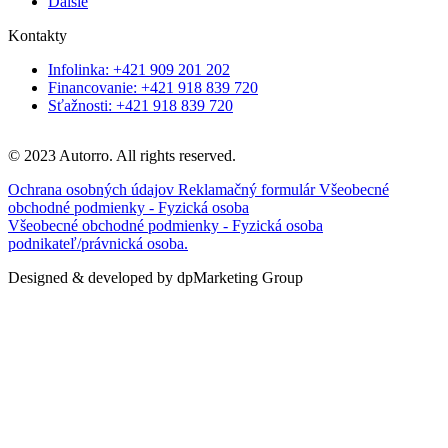
Ďalšie
Kontakty
Infolinka: +421 909 201 202
Financovanie: +421 918 839 720
Sťažnosti: +421 918 839 720
© 2023 Autorro. All rights reserved.
Ochrana osobných údajov
Reklamačný formulár
Všeobecné
obchodné podmienky - Fyzická osoba
Všeobecné obchodné podmienky - Fyzická osoba
podnikateľ/právnická osoba.
Designed & developed by dpMarketing Group