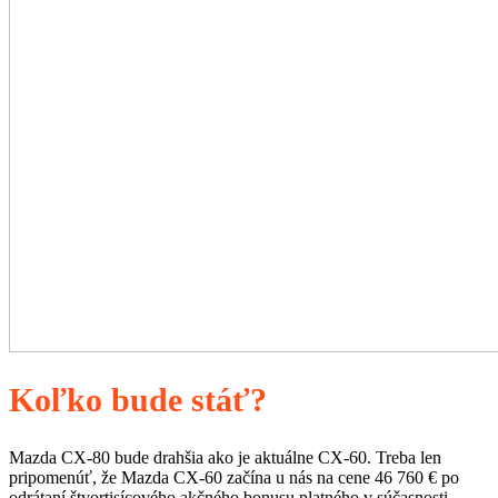
Koľko bude stáť?
Mazda CX-80 bude drahšia ako je aktuálne CX-60. Treba len
pripomenúť, že Mazda CX-60 začína u nás na cene 46 760 € po
odrátaní štvortisícového akčného bonusu platného v súčasnosti.