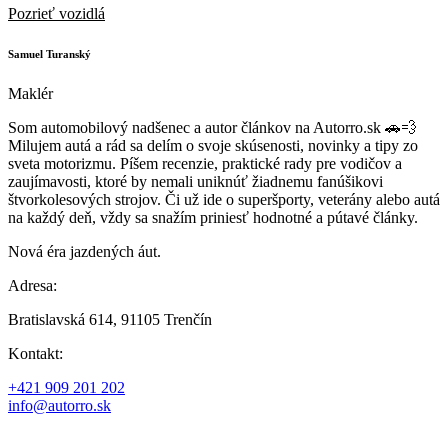
Pozrieť vozidlá
Samuel Turanský
Maklér
Som automobilový nadšenec a autor článkov na Autorro.sk 🚗💨
Milujem autá a rád sa delím o svoje skúsenosti, novinky a tipy zo
sveta motorizmu. Píšem recenzie, praktické rady pre vodičov a
zaujímavosti, ktoré by nemali uniknúť žiadnemu fanúšikovi
štvorkolesových strojov. Či už ide o superšporty, veterány alebo autá
na každý deň, vždy sa snažím priniesť hodnotné a pútavé články.
Nová éra jazdených áut.
Adresa:
Bratislavská 614, 91105 Trenčín
Kontakt:
+421 909 201 202
info@autorro.sk