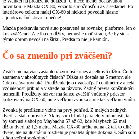
je Wankel na predĺženie dojazdu! O niečo menej očakávanou
novinkou je Mazda CX-80, vozidlo s možnosťou až 7 sedadiel. Po
interiérovo celkom malej CX-60 si niektorí povedali hlasné
a jendoznačné slovo konečne!
Mazda predstavila nové auto postavené na rovnakej platforme, len o
kus zväčšenej. Ale iba do dĺžky, nemusíte mať strach, že by ste s
týmto obrom nevošli na šírku. Predsa to nie je kamión.
Čo sa zmenilo pri zväčšení?
Zväčšenie najviac zasiahlo rázvor osí kolies a celkovú dĺžku. Čo to
znamená v absolútnych číslach? Dĺžka sa dostala na 5 metrov, ale
šírka ostáva rovnaká. Predĺženie je o dvadsaťpäť centimetrov a celá
vzdialenosť pribudla v strede na rázvore. Zadný previs konštruktéri
nemenili. Predĺžený rázvor má šancu zväčšiť vnútorný priestor
kritizovaný na CX-60, aute veľkom zvonka a nie tak veľkom vnútri.
Zvonka je predĺženie vidno na prvý pohľad. Z malých zadných
dverí sa stali obrovské. Ak by som hľadal paralelu v minulosti, tak
by som asi siahol po Maybachu 57 až 62, kde Maybach 62 mal
dĺžku dverí až 1,3 metra. Mazda CX-80 určite nemá až tak to dlhé
dvere, ale na ilustráciu rozdielu je paralela úplne dokonalá. Sám som
s ňou veľmi spokojný!