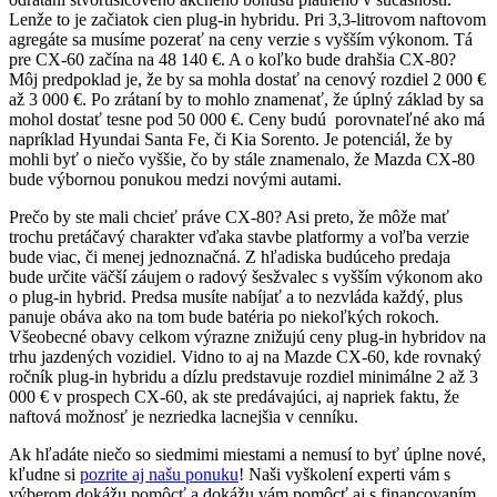
Lenže to je začiatok cien plug-in hybridu. Pri 3,3-litrovom naftovom
agregáte sa musíme pozerať na ceny verzie s vyšším výkonom. Tá
pre CX-60 začína na 48 140 €. A o koľko bude drahšia CX-80?
Môj predpoklad je, že by sa mohla dostať na cenový rozdiel 2 000 €
až 3 000 €. Po zrátaní by to mohlo znamenať, že úplný základ by sa
mohol dostať tesne pod 50 000 €. Ceny budú porovnateľné ako má
napríklad Hyundai Santa Fe, či Kia Sorento. Je potenciál, že by
mohli byť o niečo vyššie, čo by stále znamenalo, že Mazda CX-80
bude výbornou ponukou medzi novými autami.
Prečo by ste mali chcieť práve CX-80? Asi preto, že môže mať
trochu pretáčavý charakter vďaka stavbe platformy a voľba verzie
bude viac, či menej jednoznačná. Z hľadiska budúceho predaja
bude určite väčší záujem o radový šesžvalec s vyšším výkonom ako
o plug-in hybrid. Predsa musíte nabíjať a to nezvláda každý, plus
panuje obáva ako na tom bude batéria po niekoľkých rokoch.
Všeobecné obavy celkom výrazne znižujú ceny plug-in hybridov na
trhu jazdených vozidiel. Vidno to aj na Mazde CX-60, kde rovnaký
ročník plug-in hybridu a dízlu predstavuje rozdiel minimálne 2 až 3
000 € v prospech CX-60, ak ste predávajúci, aj napriek faktu, že
naftová možnosť je nezriedka lacnejšia v cenníku.
Ak hľadáte niečo so siedmimi miestami a nemusí to byť úplne nové,
kľudne si
pozrite aj našu ponuku
! Naši vyškolení experti vám s
výberom dokážu pomôcť a dokážu vám pomôcť aj s financovaním,