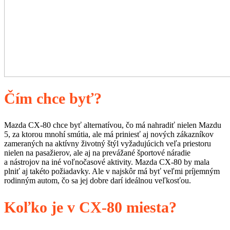
Čím chce byť?
Mazda CX-80 chce byť alternatívou, čo má nahradiť nielen Mazdu
5, za ktorou mnohí smútia, ale má priniesť aj nových zákazníkov
zameraných na aktívny životný štýl vyžadujúcich veľa priestoru
nielen na pasažierov, ale aj na prevážané športové náradie
a nástrojov na iné voľnočasové aktivity. Mazda CX-80 by mala
plniť aj takéto požiadavky. Ale v najskôr má byť veľmi príjemným
rodinným autom, čo sa jej dobre darí ideálnou veľkosťou.
Koľko je v CX-80 miesta?