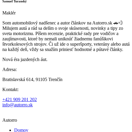
Samuel Turanský
Maklér
Som automobilový nadšenec a autor článkov na Autorro.sk 🚗💨
Milujem autá a rád sa delím o svoje skúsenosti, novinky a tipy zo
sveta motorizmu. Píšem recenzie, praktické rady pre vodičov a
zaujímavosti, ktoré by nemali uniknúť žiadnemu fanúšikovi
štvorkolesových strojov. Či už ide o superšporty, veterány alebo autá
na každý deň, vždy sa snažím priniesť hodnotné a pútavé články.
Nová éra jazdených áut.
Adresa:
Bratislavská 614, 91105 Trenčín
Kontakt:
+421 909 201 202
info@autorro.sk
Autorro
Domov