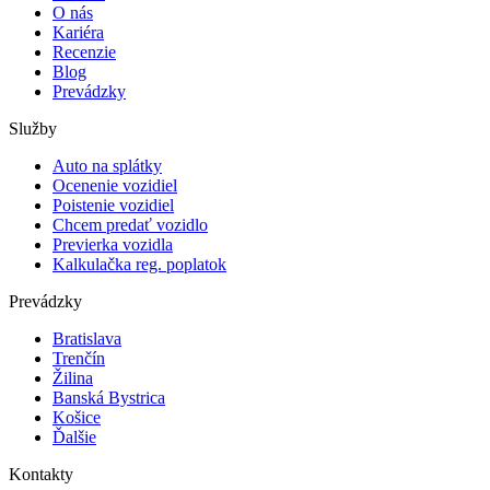
O nás
Kariéra
Recenzie
Blog
Prevádzky
Služby
Auto na splátky
Ocenenie vozidiel
Poistenie vozidiel
Chcem predať vozidlo
Previerka vozidla
Kalkulačka reg. poplatok
Prevádzky
Bratislava
Trenčín
Žilina
Banská Bystrica
Košice
Ďalšie
Kontakty