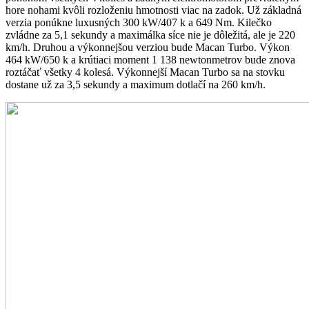
hore nohami kvôli rozloženiu hmotnosti viac na zadok. Už základná
verzia ponúkne luxusných 300 kW/407 k a 649 Nm. Kilečko
zvládne za 5,1 sekundy a maximálka síce nie je dôležitá, ale je 220
km/h. Druhou a výkonnejšou verziou bude Macan Turbo. Výkon
464 kW/650 k a krútiaci moment 1 138 newtonmetrov bude znova
roztáčať všetky 4 kolesá. Výkonnejší Macan Turbo sa na stovku
dostane už za 3,5 sekundy a maximum dotlačí na 260 km/h.