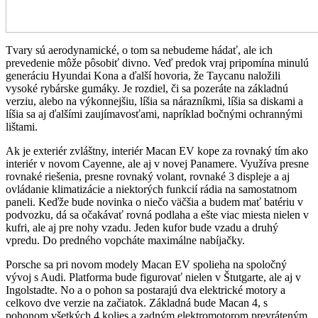
Tvary sú aerodynamické, o tom sa nebudeme hádať, ale ich
prevedenie môže pôsobiť divno. Veď predok vraj pripomína minulú
generáciu Hyundai Kona a ďalší hovoria, že Taycanu naložili
vysoké rybárske gumáky. Je rozdiel, či sa pozeráte na základnú
verziu, alebo na výkonnejšiu, líšia sa nárazníkmi, líšia sa diskami a
líšia sa aj ďalšími zaujímavosťami, napríklad bočnými ochrannými
lištami.
Ak je exteriér zvláštny, interiér Macan EV kope za rovnaký tím ako
interiér v novom Cayenne, ale aj v novej Panamere. Využíva presne
rovnaké riešenia, presne rovnaký volant, rovnaké 3 displeje a aj
ovládanie klimatizácie a niektorých funkcií rádia na samostatnom
paneli. Keďže bude novinka o niečo väčšia a budem mať batériu v
podvozku, dá sa očakávať rovná podlaha a ešte viac miesta nielen v
kufri, ale aj pre nohy vzadu. Jeden kufor bude vzadu a druhý
vpredu. Do predného vopcháte maximálne nabíjačky.
Porsche sa pri novom modely Macan EV spolieha na spoločný
vývoj s Audi. Platforma bude figurovať nielen v Štutgarte, ale aj v
Ingolstadte. No a o pohon sa postarajú dva elektrické motory a
celkovo dve verzie na začiatok. Základná bude Macan 4, s
pohonom všetkých 4 kolies a zadným elektromotorom prevráteným