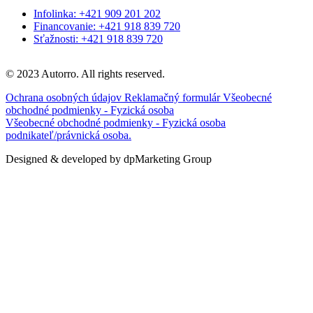
Infolinka: +421 909 201 202
Financovanie: +421 918 839 720
Sťažnosti: +421 918 839 720
© 2023 Autorro. All rights reserved.
Ochrana osobných údajov
Reklamačný formulár
Všeobecné
obchodné podmienky - Fyzická osoba
Všeobecné obchodné podmienky - Fyzická osoba
podnikateľ/právnická osoba.
Designed & developed by dpMarketing Group