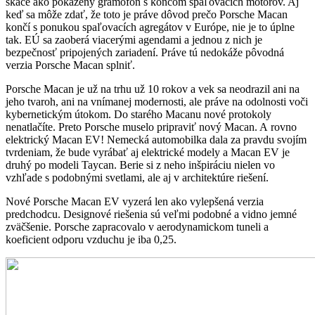
skáče ako pokazený gramofón s koncom spaľovacích motorov. Aj
keď sa môže zdať, že toto je práve dôvod prečo Porsche Macan
končí s ponukou spaľovacích agregátov v Európe, nie je to úplne
tak. EÚ sa zaoberá viacerými agendami a jednou z nich je
bezpečnosť pripojených zariadení. Práve tú nedokáže pôvodná
verzia Porsche Macan splniť.
Porsche Macan je už na trhu už 10 rokov a vek sa neodrazil ani na
jeho tvaroh, ani na vnímanej modernosti, ale práve na odolnosti voči
kybernetickým útokom. Do starého Macanu nové protokoly
nenatlačíte. Preto Porsche muselo pripraviť nový Macan. A rovno
elektrický Macan EV! Nemecká automobilka dala za pravdu svojím
tvrdeniam, že bude vyrábať aj elektrické modely a Macan EV je
druhý po modeli Taycan. Berie si z neho inšpiráciu nielen vo
vzhľade s podobnými svetlami, ale aj v architektúre riešení.
Nové Porsche Macan EV vyzerá len ako vylepšená verzia
predchodcu. Designové riešenia sú veľmi podobné a vidno jemné
zväčšenie. Porsche zapracovalo v aerodynamickom tuneli a
koeficient odporu vzduchu je iba 0,25.