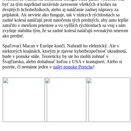
byť za tým napríklad nezávisle zavesenie všetkých 4 kolies na
dvojitých lichobežníkoch, alebo aj natáčanie zadnej nápravy za
príplatok. Ak neviete ako funguje, tak v nízkych rýchlostiach sa
zadné kolesá natáčajú proti natočeniu tých predných, aby auto lepšie
zatočilo v menšom priestore a vo vyšších rýchlostiach sa vraj s ním
zvyšuje stabilita tým, že sa zadné kolesá natáčajú rovnakým smerom
ako predné.
Spaľovací Macan v Európe končí. Nahradí ho elektrický. Ale v
niektorých krajinách, ktorým je zjavne kyberbezpečnosť ukradnutá,
bude v ponuke stále. Teoreticky by ste ho mohli zohnať v
Švajčiarsku, alebo dotiahnuť loďou z USA v kontajneri. Alebo si
pozrite, či nemáme jeden v
našej ponuke Porsche
!