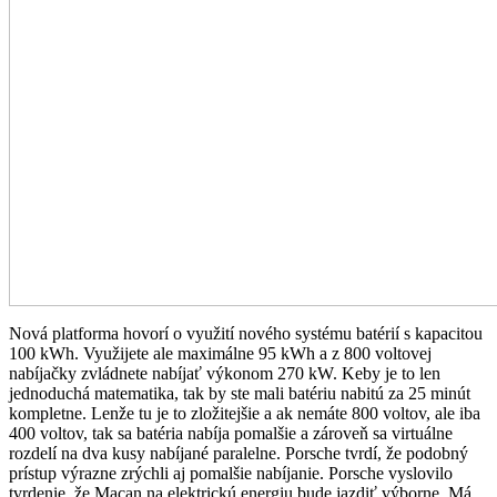
Nová platforma hovorí o využití nového systému batérií s kapacitou
100 kWh. Využijete ale maximálne 95 kWh a z 800 voltovej
nabíjačky zvládnete nabíjať výkonom 270 kW. Keby je to len
jednoduchá matematika, tak by ste mali batériu nabitú za 25 minút
kompletne. Lenže tu je to zložitejšie a ak nemáte 800 voltov, ale iba
400 voltov, tak sa batéria nabíja pomalšie a zároveň sa virtuálne
rozdelí na dva kusy nabíjané paralelne. Porsche tvrdí, že podobný
prístup výrazne zrýchli aj pomalšie nabíjanie. Porsche vyslovilo
tvrdenie, že Macan na elektrickú energiu bude jazdiť výborne. Má