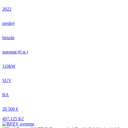
2022
predný
benzín
automat (6 st.)
110kW
SUV
BA
20 500 €
497.125 Kč