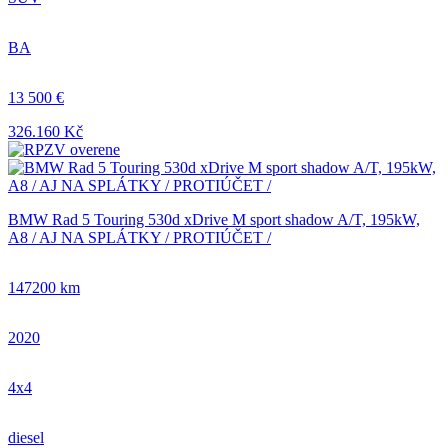
BA
13 500 €
326.160 Kč
BMW Rad 5 Touring 530d xDrive M sport shadow A/T, 195kW,
A8 / AJ NA SPLÁTKY / PROTIÚČET /
147200 km
2020
4x4
diesel