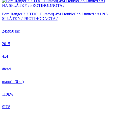
Ford Ranger 2.2 TDCi Duratorq 4x4 DoubleCab Limited / AJ NA
SPLÁTKY / PROTIHODNOTA /
245950 km
2015
4x4
diesel
manuál (6 st.)
110kW
SUV