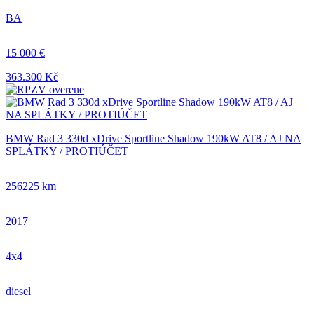
BA
15 000 €
363.300 Kč
BMW Rad 3 330d xDrive Sportline Shadow 190kW AT8 / AJ NA
SPLÁTKY / PROTIÚČET
256225 km
2017
4x4
diesel