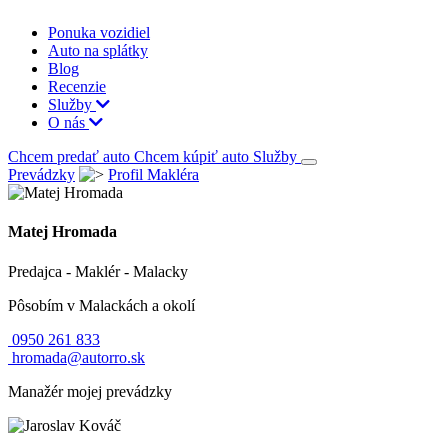
Ponuka vozidiel
Auto na splátky
Blog
Recenzie
Služby
O nás
Chcem predať auto
Chcem kúpiť auto
Služby
Prevádzky
Profil Makléra
Matej Hromada
Predajca - Maklér -
Malacky
Pôsobím v Malackách a okolí
0950 261 833
hromada@autorro.sk
Manažér
mojej prevádzky