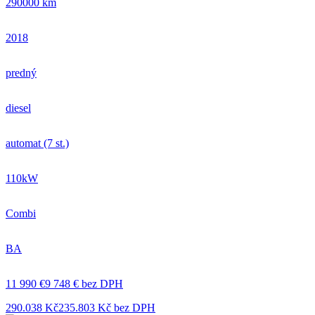
290000 km
2018
predný
diesel
automat (7 st.)
110kW
Combi
BA
11 990 €
9 748 € bez DPH
290.038 Kč
235.803 Kč bez DPH