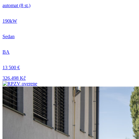
automat (8 st.)
190kW
Sedan
BA
13 500 €
326.498 Kč