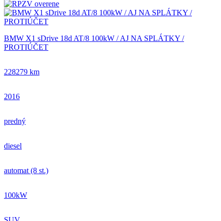
BMW X1 sDrive 18d AT/8 100kW / AJ NA SPLÁTKY /
PROTIÚČET
228279 km
2016
predný
diesel
automat (8 st.)
100kW
SUV