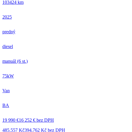
103424 km
2025
predný
diesel
manuál (6 st.)
75kW
Van
BA
19 990 €
16 252 € bez DPH
485.557 Kč
394.762 Kč bez DPH