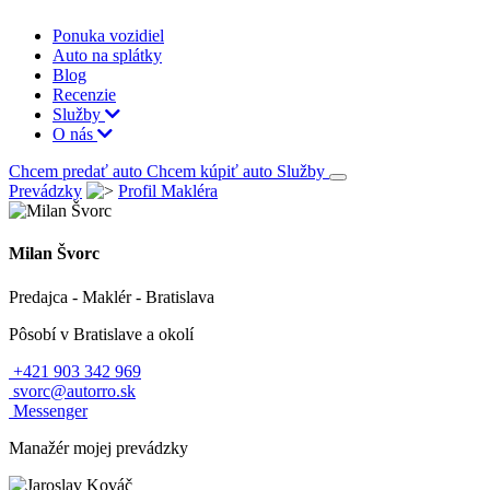
Ponuka vozidiel
Auto na splátky
Blog
Recenzie
Služby
O nás
Chcem predať auto
Chcem kúpiť auto
Služby
Prevádzky
Profil Makléra
Milan Švorc
Predajca - Maklér -
Bratislava
Pôsobí v Bratislave a okolí
+421 903 342 969
svorc@autorro.sk
Messenger
Manažér
mojej prevádzky