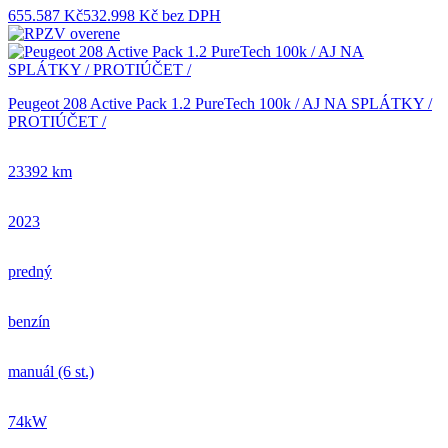
655.587 Kč
532.998 Kč bez DPH
Peugeot 208 Active Pack 1.2 PureTech 100k / AJ NA SPLÁTKY /
PROTIÚČET /
23392 km
2023
predný
benzín
manuál (6 st.)
74kW