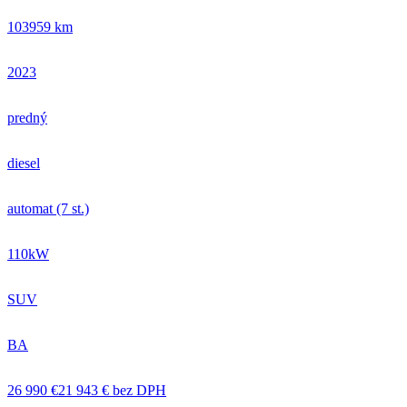
103959 km
2023
predný
diesel
automat (7 st.)
110kW
SUV
BA
26 990 €
21 943 € bez DPH