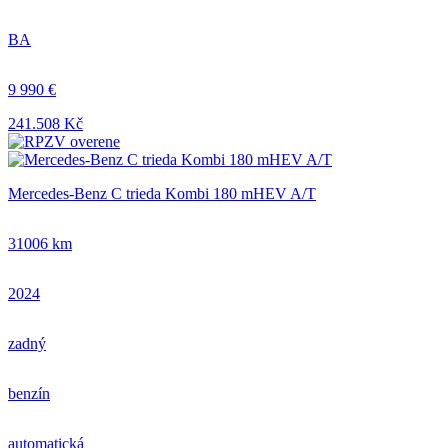
BA
9 990 €
241.508 Kč
Mercedes-Benz C trieda Kombi 180 mHEV A/T
31006 km
2024
zadný
benzín
automatická