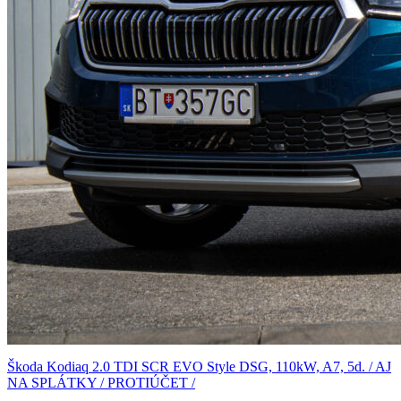
Škoda Kodiaq 2.0 TDI SCR EVO Style DSG, 110kW, A7, 5d. / AJ
NA SPLÁTKY / PROTIÚČET /