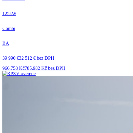
125kW
Combi
BA
39 990 €
32 512 € bez DPH
966.758 Kč
785.982 Kč bez DPH