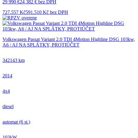
29 990 €
24 382 € bez DPH
727.557 Kč
591.510 Kč bez DPH
Volkswagen Passat Variant 2.0 TDI 4Motion Highline DSG 103kw,
A6 / AJ NA SPLÁTKY, PROTIÚČET
342143 km
2014
4x4
diesel
automat (6 st.)
103kW