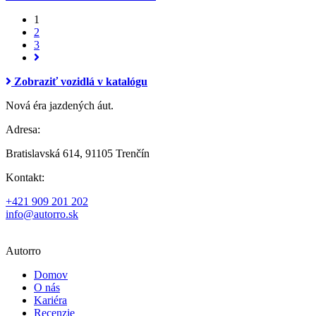
1
2
3
Zobraziť vozidlá v katalógu
Nová éra jazdených áut.
Adresa:
Bratislavská 614, 91105 Trenčín
Kontakt:
+421 909 201 202
info@autorro.sk
Autorro
Domov
O nás
Kariéra
Recenzie