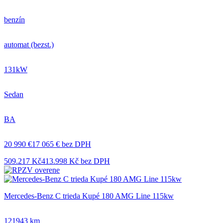
benzín
automat (bezst.)
131kW
Sedan
BA
20 990 €
17 065 € bez DPH
509.217 Kč
413.998 Kč bez DPH
Mercedes-Benz C trieda Kupé 180 AMG Line 115kw
121943 km