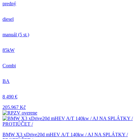
predný
diesel
manuál (5 st.)
85kW
Combi
BA
8 490 €
205.967 Kč
BMW X3 xDrive20d mHEV A/T 140kw / AJ NA SPLÁTKY /