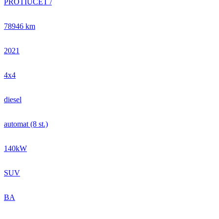
PROTIÚČET /
78946 km
2021
4x4
diesel
automat (8 st.)
140kW
SUV
BA