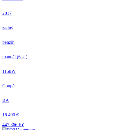
2017
zadný
benzín
manuál (6 st.)
115kW
Coupé
BA
18 490 €
447.366 Kč