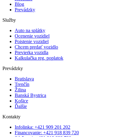
Blog
Prevádzky
Služby
Auto na splátky
Ocenenie vozidiel
Poistenie vozidiel
Chcem predať vozidlo
Previerka vozidla
Kalkulačka reg. poplatok
Prevádzky
Bratislava
Trenčín
Žilina
Banská Bystrica
Košice
Ďalšie
Kontakty
Infolinka: +421 909 201 202
Financovanie: +421 918 839 720